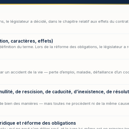
ns, le législateur a décidé, dans le chapitre relatif aux effets du contr
tion, caractères, effets)
définition du terme. Lors de la réforme des obligations, le législateur 
par un accident de la vie — perte d’emploi, maladie, défaillance d’un
nullité, de rescision, de caducité, d’inexistence, de résoluti
té de bien des manières — mais toutes ne procèdent ni de la même cau
uridique et réforme des obligations
onclu : nul ne peut s'en délier seul, et le juge lui-même est en principe 