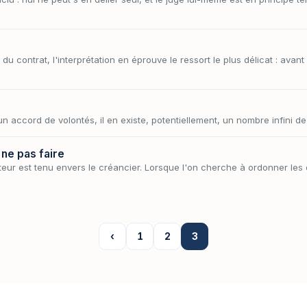
 du contrat, l'interprétation en éprouve le ressort le plus délicat : avan
un accord de volontés, il en existe, potentiellement, un nombre infini de
 ne pas faire
iteur est tenu envers le créancier. Lorsque l'on cherche à ordonner les o
‹
1
2
3