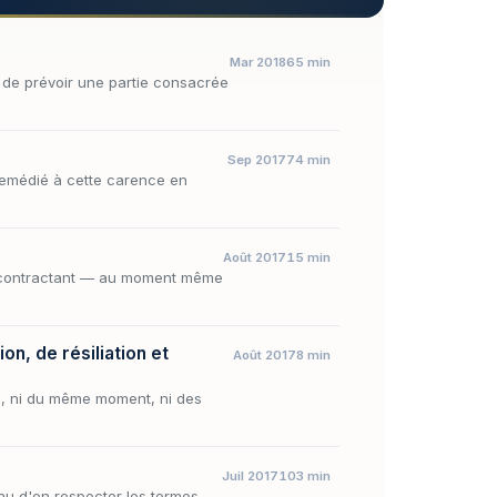
Mar 2018
65 min
at de prévoir une partie consacrée
Sep 2017
74 min
a remédié à cette carence en
Août 2017
15 min
 cocontractant — au moment même
on, de résiliation et
Août 2017
8 min
se, ni du même moment, ni des
Juil 2017
103 min
tenu d'en respecter les termes.