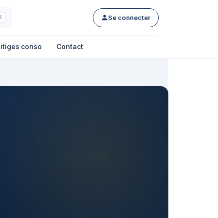
Se connecter
K
itiges conso
Contact