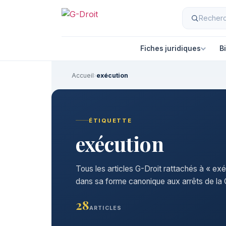
Fiches juridiques
B
Accueil
›
exécution
ÉTIQUETTE
exécution
Tous les articles G-Droit rattachés à « exé
dans sa forme canonique aux arrêts de la C
28
ARTICLES