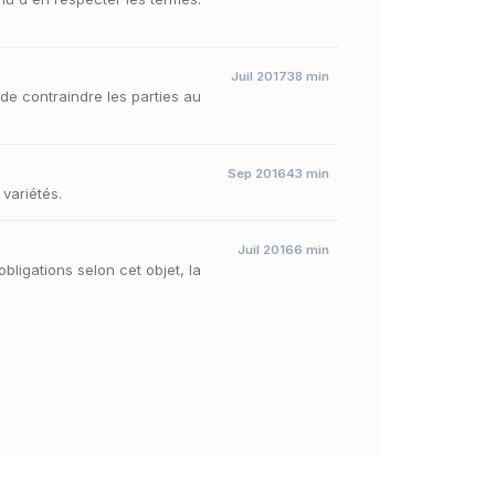
Juil 2017
38 min
t de contraindre les parties au
Sep 2016
43 min
 variétés.
Juil 2016
6 min
bligations selon cet objet, la