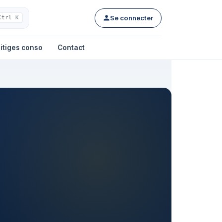
Se connecter
Ctrl K
itiges conso
Contact