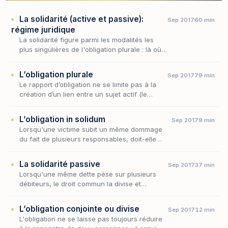
La solidarité (active et passive):
Sep 2017
60 min
régime juridique
La solidarité figure parmi les modalités les
plus singulières de l'obligation plurale : là où
la pluralité de sujets se résout ordinairement
par le fractionnement de la dette en au…
L’obligation plurale
Sep 2017
79 min
Le rapport d’obligation ne se limite pas à la
création d’un lien entre un sujet actif (le
créancier) et un sujet passif (le débiteur).
Dans sa forme la plus élémentaire, l’obligati…
L’obligation in solidum
Sep 2017
9 min
Lorsqu'une victime subit un même dommage
du fait de plusieurs responsables, doit-elle
morceler ses poursuites et réclamer à chacun
sa quote-part ? La réponse de la jurisprudence
La solidarité passive
Sep 2017
37 min
es…
Lorsqu'une même dette pèse sur plusieurs
débiteurs, le droit commun la divise et
n'expose chacun qu'à sa part ; la solidarité
passive renverse cette logique en
L’obligation conjointe ou divise
Sep 2017
12 min
reconstituant, au pr…
L'obligation ne se laisse pas toujours réduire