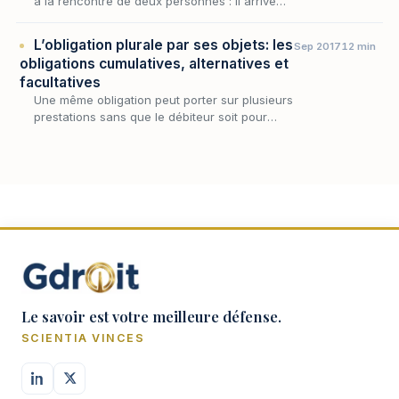
à la rencontre de deux personnes : il arrive
qu'un même lien réunisse, du côté du
créancier comme de celui du débiteur,
L’obligation plurale par ses objets: les
Sep 2017
12 min
plusieurs têt…
obligations cumulatives, alternatives et
facultatives
Une même obligation peut porter sur plusieurs
prestations sans que le débiteur soit pour
autant tenu de les fournir toutes. La pluralité
d'objets, loin d'être une simple curiosité…
Le savoir est votre meilleure défense.
SCIENTIA VINCES