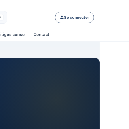
Se connecter
K
itiges conso
Contact