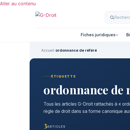
Aller au contenu
Fiches juridiques
B
Accueil
›
ordonnance de référé
ÉTIQUETTE
ordonnance de r
Tous les articles G-Droit rattachés à « or
règle de droit dans sa forme canonique aux
3
ARTICLES