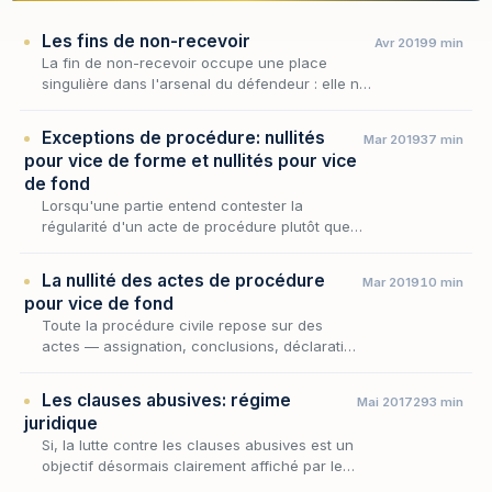
Les fins de non-recevoir
Avr 2019
9 min
La fin de non-recevoir occupe une place
singulière dans l'arsenal du défendeur : elle ne
conteste ni la régularité formelle de la
procédure ni le bien-fondé de la prétention
Exceptions de procédure: nullités
Mar 2019
37 min
advers…
pour vice de forme et nullités pour vice
de fond
Lorsqu'une partie entend contester la
régularité d'un acte de procédure plutôt que
le bien-fondé de la prétention adverse, elle se
place sur le terrain des exceptions de
La nullité des actes de procédure
Mar 2019
10 min
procédure,…
pour vice de fond
Toute la procédure civile repose sur des
actes — assignation, conclusions, déclaration
d'appel, mandat de représentation — dont la
régularité conditionne l'effet. Lorsqu'un de
Les clauses abusives: régime
Mai 2017
293 min
ces…
juridique
Si, la lutte contre les clauses abusives est un
objectif désormais clairement affiché par les
pouvoirs publics, tel n’a pas toujours été le