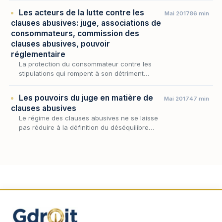
cas, ne serait-ce que parce que le conce…
Les acteurs de la lutte contre les
Mai 2017
86 min
clauses abusives: juge, associations de
consommateurs, commission des
clauses abusives, pouvoir
réglementaire
La protection du consommateur contre les
stipulations qui rompent à son détriment
l'équilibre du contrat ne se résume pas à la
sanction prononcée au cas par cas : elle
Les pouvoirs du juge en matière de
Mai 2017
47 min
suppose un d…
clauses abusives
Le régime des clauses abusives ne se laisse
pas réduire à la définition du déséquilibre
significatif ni à l'énumération des stipulations
prohibées : il se joue tout autant dans l'o…