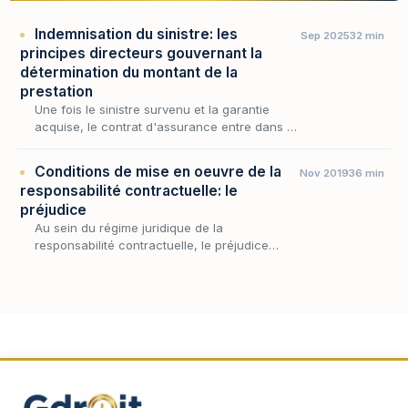
Indemnisation du sinistre: les
Sep 2025
32 min
principes directeurs gouvernant la
détermination du montant de la
prestation
Une fois le sinistre survenu et la garantie
acquise, le contrat d'assurance entre dans sa
phase la plus décisive : celle où l'engagement
de l'assureur cesse d'être une promesse
Conditions de mise en oeuvre de la
Nov 2019
36 min
abs…
responsabilité contractuelle: le
préjudice
Au sein du régime juridique de la
responsabilité contractuelle, le préjudice
occupe une place singulière : il est la
condition par laquelle l'inexécution cesse
d'être une simple dé…