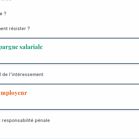
e ?
nt résister ?
pargne salariale
l de l'intéressement
'employeur
t responsabilité pénale