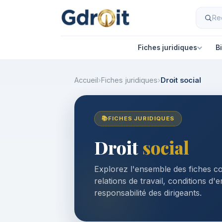
Fiches juridiques
B
Accueil
›
Fiches juridiques
›
Droit social
📚
FICHES JURIDIQUES
Droit
social
Explorez l'ensemble des fiches co
relations de travail, conditions d'
responsabilité des dirigeants.