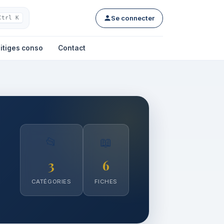
Se connecter
Ctrl K
itiges conso
Contact
📂
📖
3
6
CATÉGORIES
FICHES