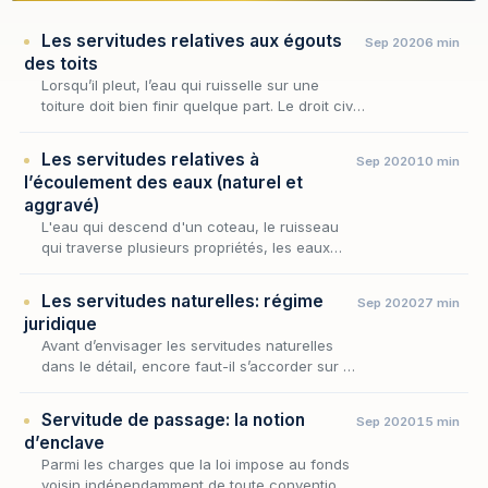
Les servitudes relatives aux égouts
Sep 2020
6 min
des toits
Lorsqu’il pleut, l’eau qui ruisselle sur une
toiture doit bien finir quelque part. Le droit civil
refuse que ce « quelque part » soit, sans son
consentement, le fonds du voisin. C’…
Les servitudes relatives à
Sep 2020
10 min
l’écoulement des eaux (naturel et
aggravé)
L'eau qui descend d'un coteau, le ruisseau
qui traverse plusieurs propriétés, les eaux
pluviales qui ruissellent d'un fonds vers un
autre : autant de situations où la topographie
Les servitudes naturelles: régime
Sep 2020
27 min
i…
juridique
Avant d’envisager les servitudes naturelles
dans le détail, encore faut-il s’accorder sur la
notion même de servitude, dont elles ne sont
qu’une variété. Aux termes de l’article 63…
Servitude de passage: la notion
Sep 2020
15 min
d’enclave
Parmi les charges que la loi impose au fonds
voisin indépendamment de toute convention,