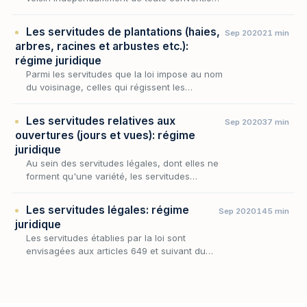
la servitude de passage occupe une place
singulière : elle ne procède ni de la situation
Les servitudes de plantations (haies,
Sep 2020
21 min
des…
arbres, racines et arbustes etc.):
régime juridique
Parmi les servitudes que la loi impose au nom
du voisinage, celles qui régissent les
plantations occupent une place singulière :
elles ne grèvent aucun fonds au profit d'un
Les servitudes relatives aux
Sep 2020
37 min
autre,…
ouvertures (jours et vues): régime
juridique
Au sein des servitudes légales, dont elles ne
forment qu'une variété, les servitudes
relatives aux ouvertures présentent cette
singularité de toucher à ce que l'habitation a
Les servitudes légales: régime
Sep 2020
145 min
de plu…
juridique
Les servitudes établies par la loi sont
envisagées aux articles 649 et suivant du
Code civil.