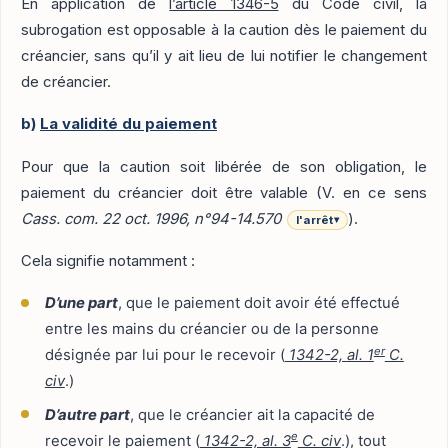
En application de
l’article 1346-5
du Code civil, la
subrogation est opposable à la caution dès le paiement du
créancier, sans qu’il y ait lieu de lui notifier le changement
de créancier.
b)
La validité du paiement
Pour que la caution soit libérée de son obligation, le
paiement du créancier doit être valable (V. en ce sens
Cass. com. 22 oct. 1996, n°94-14.570
).
l'arrêt
▾
Cela signifie notamment :
D’une part
, que le paiement doit avoir été effectué
entre les mains du créancier ou de la personne
er
désignée par lui pour le recevoir (
1342-2, al. 1
C.
civ
.)
D’autre part
, que le créancier ait la capacité de
e
recevoir le paiement (
1342-2, al. 3
C. civ
.), tout