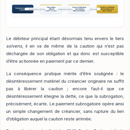
Subrogation
Rapport d'obligation
Caution non libérée,
Paiement par un tiers
personnelle (art. 1346
initial maintenu :
actionnable par le
désintéresse le créancier
transporte la créance
le lien survit
(solvens)
/ 1346-1 C. civ.)
dette non éteinte
tiers solvens
Le débiteur principal étant désormais tenu envers le tiers
solvens
, il en va de même de la caution qui n’est pas
déchargée de son obligation et qui donc est susceptible
d’être actionnée en paiement par ce dernier.
La conséquence pratique mérite d’être soulignée : le
désintéressement matériel du créancier originaire ne suffit
pas à libérer la caution ; encore faut-il que ce
désintéressement éteigne la dette, ce que la subrogation,
précisément, écarte. Le paiement subrogatoire opère ainsi
un simple changement de créancier, sans rupture du lien
d’obligation auquel la caution reste arrimée.