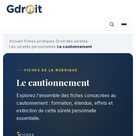
Accueil
›
Fiches juridiques
›
Droit des sûretés
›
Les sûretés personnelles
›
Le cautionnement
FICHES DE LA RUBRIQUE
Le cautionnement
Explorez l'ensemble des fiches consacrées au
cautionnement : formation, étendue, effets et
extinction de cette sûreté personnelle
essentielle.
5
FICHES