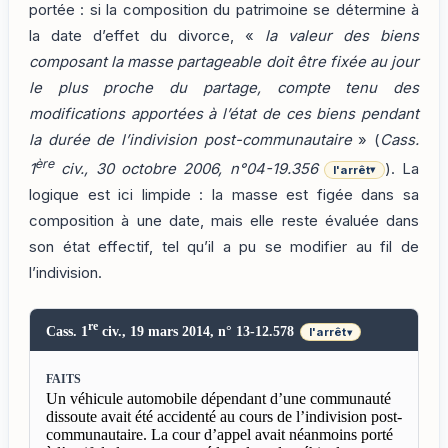
portée : si la composition du patrimoine se détermine à
la date d’effet du divorce, «
la valeur des biens
composant la masse partageable doit être fixée au jour
le plus proche du partage, compte tenu des
modifications apportées à l’état de ces biens pendant
la durée de l’indivision post-communautaire
» (
Cass.
ère
1
civ., 30 octobre 2006, n°04-19.356
). La
l'arrêt
▾
logique est ici limpide : la masse est figée dans sa
composition à une date, mais elle reste évaluée dans
son état effectif, tel qu’il a pu se modifier au fil de
l’indivision.
re
Cass. 1
civ., 19 mars 2014, n° 13-12.578
l'arrêt
▾
FAITS
Un véhicule automobile dépendant d’une communauté
dissoute avait été accidenté au cours de l’indivision post-
communautaire. La cour d’appel avait néanmoins porté