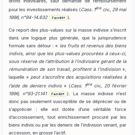
droits indivisaires, sauf demande de remboursement
ère
pour les investissements réalisés (
Cass. 1
civ., 29 mai
1996, n°94-14.632
).
l'arrêt
▾
Ce report des plus-values sur la masse indivise s’inscrit
dans une logique plus générale, que la jurisprudence
formule sans détour : «
les fruits et revenus des biens
indivis, ainsi que les plus-values procurées à ceux-ci,
sous réserve de l’attribution à l’indivisaire gérant de la
rémunération de son travail, profitent à l’indivision
»,
laquelle «
peut s’accroître des acquisitions réalisées à
ère
l’aide de deniers indivis
» (
Cass. 1
civ., 20 février
1996, n°93-21.141
). La masse indivise n’est
l'arrêt
▾
donc pas seulement susceptible de se déprécier ou de
s’apprécier : elle est dotée d’une véritable force
d’accroissement, tout enrichissement procuré par les
biens indivis ou par les deniers de l’indivision venant, par
accession, en grossir l’actif.