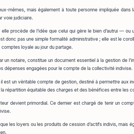
 eux-mêmes, mais également à toute personne impliquée dans la g
voie judiciaire.
 elle procède de l’idée que celui qui gère le bien d’autrui — ou u
st donc pas une simple formalité administrative ; elle est le coroll
de comptes loyale au jour du partage.
n notaire, constitue un document essentiel à la gestion de l’indivi
des dépenses engagées pour le compte de la collectivité indivise.
il est un véritable compte de gestion, destiné à permettre aux ind
à la répartition équitable des charges et des bénéfices entre les co
teur devient primordial. Ce dernier est chargé de tenir un compte 
ivise.
ue les loyers ou les produits de cession d’actifs indivis, mais 
ien.