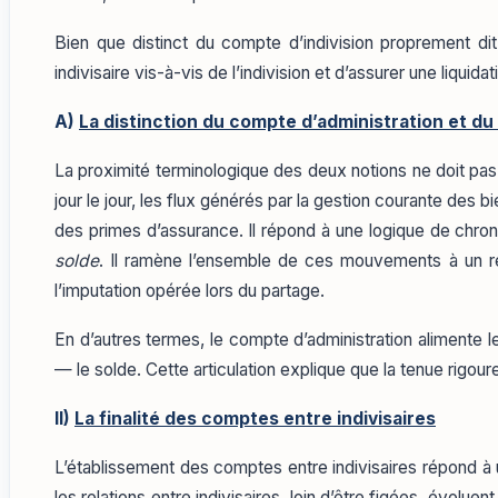
Bien que distinct du compte d’indivision proprement dit,
indivisaire vis-à-vis de l’indivision et d’assurer une liqui
A)
La distinction du compte d’administration et du
La proximité terminologique des deux notions ne doit pas
jour le jour, les flux générés par la gestion courante de
des primes d’assurance. Il répond à une logique de chr
solde
. Il ramène l’ensemble de ces mouvements à un ré
l’imputation opérée lors du partage.
En d’autres termes, le compte d’administration alimente l
— le solde. Cette articulation explique que la tenue rigoureus
II)
La finalité des comptes entre indivisaires
L’établissement des comptes entre indivisaires répond à u
les relations entre indivisaires, loin d’être figées, évol