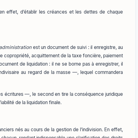
 en effet, d’établir les créances et les dettes de chaque
administration
est un document de suivi : il enregistre, au
de copropriété, acquittement de la taxe foncière, paiement
cument de liquidation : il ne se borne pas à enregistrer, il
 indivisaire au regard de la masse —, lequel commandera
es écritures —, le second en tire la conséquence juridique
bilité de la liquidation finale.
iers nés au cours de la gestion de l’indivision. En effet,
 chacun, rendant indispensable une clarification des droits