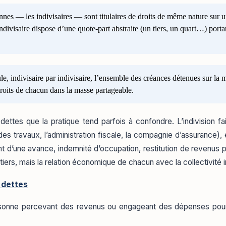
sonnes — les indivisaires — sont titulaires de droits de même nature su
ndivisaire dispose d’une quote-part abstraite (un tiers, un quart…) porta
, indivisaire par indivisaire, l’ensemble des créances détenues sur la m
droits de chacun dans la masse partageable.
ettes que la pratique tend parfois à confondre. L’indivision fai
des travaux, l’administration fiscale, la compagnie d’assurance),
d’une avance, indemnité d’occupation, restitution de revenus pe
s tiers, mais la relation économique de chacun avec la collectivité i
 dettes
personne percevant des revenus ou engageant des dépenses pour 