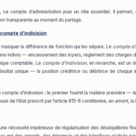
 ce compte d’administration joue un rôle essentiel. Il permet,
dation transparente au moment du partage.
 compte d’indivision
 masquer la différence de fonction qui les sépare. Le
compte d’
s biens indivis — encaissement des loyers, règlement des charges 
onique comptable. Le
compte d’indivision
, en revanche, est un do
sultat unique — la position créditrice ou débitrice de chaque
e compte d’indivision : le premier fournit la matière première — l
e de l’état prescrit par l’article 815-8 conditionne, en amont, la fia
ne nécessité impérieuse de régularisation des déséquilibres financ
uent au gré des apports, des dépenses et des bénéfices réalisés par