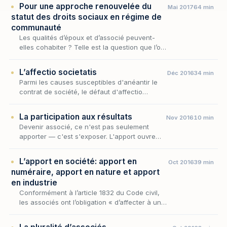
Pour une approche renouvelée du
Mai 2017
64 min
statut des droits sociaux en régime de
communauté
Les qualités d’époux et d’associé peuvent-
elles cohabiter ? Telle est la question que l’on
est inévitablement conduit à se poser lorsque
l’on s’interroge sur le statut des droits s…
L’affectio societatis
Déc 2016
34 min
Parmi les causes susceptibles d'anéantir le
contrat de société, le défaut d'affectio
societatis occupe une place singulière : il ne
tient ni à l'absence de consentement ni à
La participation aux résultats
Nov 2016
10 min
l'illi…
Devenir associé, ce n'est pas seulement
apporter — c'est s'exposer. L'apport ouvre
une vocation, et cette vocation a deux
versants indissociables : recueillir une part
L’apport en société: apport en
Oct 2016
39 min
des gains lo…
numéraire, apport en nature et apport
en industrie
Conformément à l’article 1832 du Code civil,
les associés ont l’obligation « d’affecter à une
entreprise commune des biens ou leur
industrie », soit de constituer des apports à