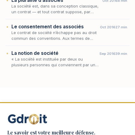
La pluralité d’associés
Oct 2016
8 min
la…
La société est, dans sa conception classique,
un contrat — et tout contrat suppose, par
hypothèse, une rencontre de volontés. De cette
dimension contractuelle découle une
Le consentement des associés
Oct 2016
27 min
exigence…
Le contrat de société n’échappe pas au droit
commun des conventions. Aux termes de
l’article 1101 du Code civil, le contrat se définit
comme « un accord de volontés entre deux
La notion de société
Sep 2016
39 min
ou p…
« La société est instituée par deux ou
plusieurs personnes qui conviennent par un
contrat d’affecter à une entreprise commune
des biens ou leur industrie en vue de partager
le béné…
Le savoir est votre meilleure défense.