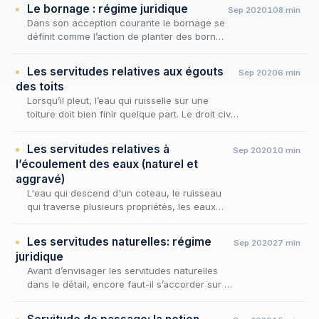
Le bornage : régime juridique
Sep 2020
108 min
Dans son acception courante le bornage se
définit comme l’action de planter des bornes
pour délimiter des propriétés foncières.
Les servitudes relatives aux égouts
Sep 2020
6 min
des toits
Lorsqu’il pleut, l’eau qui ruisselle sur une
toiture doit bien finir quelque part. Le droit civil
refuse que ce « quelque part » soit, sans son
consentement, le fonds du voisin. C’…
Les servitudes relatives à
Sep 2020
10 min
l’écoulement des eaux (naturel et
aggravé)
L'eau qui descend d'un coteau, le ruisseau
qui traverse plusieurs propriétés, les eaux
pluviales qui ruissellent d'un fonds vers un
autre : autant de situations où la topographie
Les servitudes naturelles: régime
Sep 2020
27 min
i…
juridique
Avant d’envisager les servitudes naturelles
dans le détail, encore faut-il s’accorder sur la
notion même de servitude, dont elles ne sont
qu’une variété. Aux termes de l’article 63…