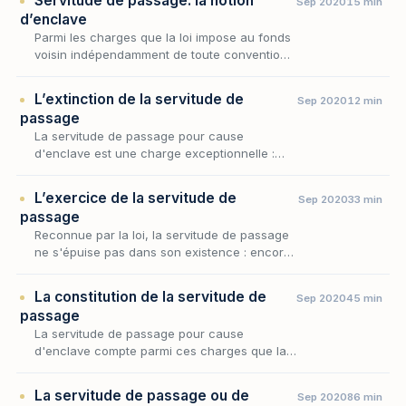
Servitude de passage: la notion
Sep 2020
15 min
d’enclave
Parmi les charges que la loi impose au fonds
voisin indépendamment de toute convention,
la servitude de passage occupe une place
singulière : elle ne procède ni de la situation
L’extinction de la servitude de
Sep 2020
12 min
des…
passage
La servitude de passage pour cause
d'enclave est une charge exceptionnelle :
elle autorise le propriétaire d'un fonds privé
d'accès à la voie publique à traverser le
L’exercice de la servitude de
Sep 2020
33 min
fonds de son v…
passage
Reconnue par la loi, la servitude de passage
ne s'épuise pas dans son existence : encore
faut-il en régler l'usage concret, c'est-à-dire
déterminer comment le propriétaire du
La constitution de la servitude de
Sep 2020
45 min
fonds…
passage
La servitude de passage pour cause
d'enclave compte parmi ces charges que la
loi impose d'autorité, sans le concours des
volontés, lorsqu'un fonds se trouve privé
La servitude de passage ou de
Sep 2020
86 min
d'accès suffisant…