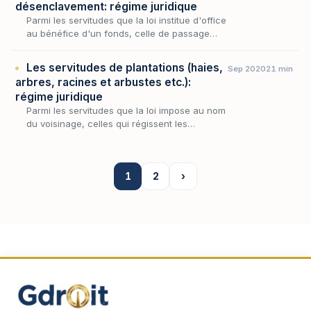
désenclavement: régime juridique
Parmi les servitudes que la loi institue d'office
au bénéfice d'un fonds, celle de passage
occupe une place singulière : elle naît de
l'enclave, c'est-à-dire de l'impossibilité pou…
Les servitudes de plantations (haies,
Sep 2020
21 min
arbres, racines et arbustes etc.):
régime juridique
Parmi les servitudes que la loi impose au nom
du voisinage, celles qui régissent les
plantations occupent une place singulière :
elles ne grèvent aucun fonds au profit d'un
autre,…
1
2
›