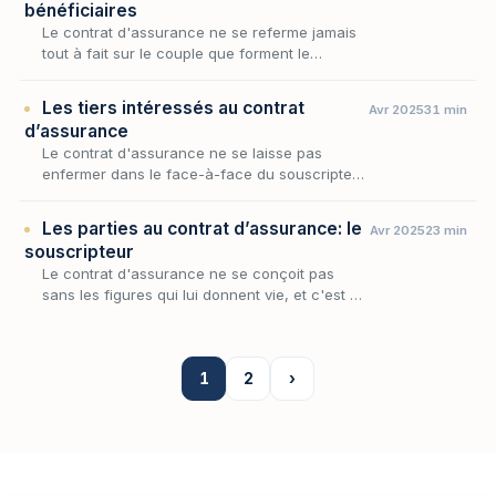
bénéficiaires
Le contrat d'assurance ne se referme jamais
tout à fait sur le couple que forment le
souscripteur et l'assureur : il rayonne au-delà,
jusqu'à des personnes qui, sans y avoir
Les tiers intéressés au contrat
Avr 2025
31 min
consen…
d’assurance
Le contrat d'assurance ne se laisse pas
enfermer dans le face-à-face du souscripteur
et de l'assureur : autour de ce noyau gravitent
des tiers que le contrat saisit sans qu'ils en…
Les parties au contrat d’assurance: le
Avr 2025
23 min
souscripteur
Le contrat d'assurance ne se conçoit pas
sans les figures qui lui donnent vie, et c'est au
souscripteur qu'en revient l'initiative première :
c'est par sa volonté que l'accord se f…
1
2
›