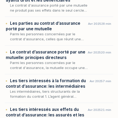
ayants droit et les bénéficiaires
Le contrat d'assurance porté par une mutuelle
ne produit pas ses effets dans le seul cercle
fermé de ses adhérents. À côté du membre
participant — qui souscrit la garantie, cotise…
Les parties au contrat d’assurance
Avr 2025
28 min
porté par une mutuelle
Parmi les personnes concernées par le
contrat d'assurance, celles que réunit une
mutuelle occupent une place à part, car
l'organisme qui les garantit n'est pas un
Le contrat d’assurance porté par une
Avr 2025
20 min
assureur étranger…
mutuelle: principes directeurs
Parmi les personnes concernées par le
contrat d'assurance, la mutuelle occupe une
place singulière : elle n'est pas un tiers à la
relation assurantielle, mais l'organisme même
Les tiers intéressés à la formation du
Avr 2025
7 min
qui…
contrat d’assurance: les intermédiaires
Les intermédiaires, tiers structurants de la
formation du contrat 1. L’agent général
d’assurance 2. Le courtier d’assurance 3. Le
mandataire d’assurance 4. Le mandataire
Les tiers intéressés aux effets du
Avr 2025
21 min
d’interméd…
contrat d’assurance: les assurés et les