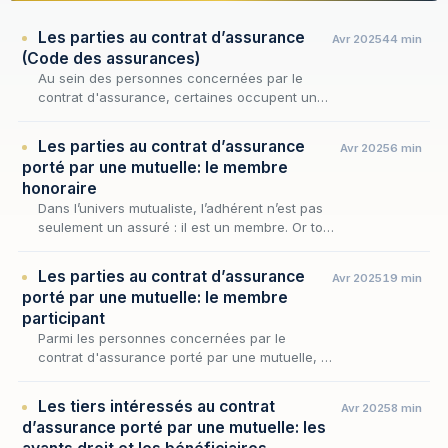
Les parties au contrat d’assurance
Avr 2025
44 min
(Code des assurances)
Au sein des personnes concernées par le
contrat d'assurance, certaines occupent une
position singulière : celle de partie à
l'engagement, liées par l'accord originel d'où
Les parties au contrat d’assurance
Avr 2025
6 min
procède l…
porté par une mutuelle: le membre
honoraire
Dans l’univers mutualiste, l’adhérent n’est pas
seulement un assuré : il est un membre. Or tous
les membres ne sont pas logés à la même
enseigne. À côté du membre participant —
Les parties au contrat d’assurance
Avr 2025
19 min
cel…
porté par une mutuelle: le membre
participant
Parmi les personnes concernées par le
contrat d'assurance porté par une mutuelle, le
membre participant occupe une place
singulière : il n'est pas seulement celui sur la
Les tiers intéressés au contrat
Avr 2025
8 min
tête duque…
d’assurance porté par une mutuelle: les