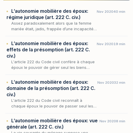
L’autonomie mobilière des époux:
Nov 2020
40 min
régime juridique (art. 222 C. civ.)
Assez paradoxalement alors que la femme
mariée était, jadis, frappée d’une incapacité
d’exercice générale, très tôt on a cherché à
lui reconnaître une sphère d’autonomie et
L’autonomie mobilière des époux:
Nov 2020
19 min
plus pr…
effets de la présomption (art. 222 C.
civ.)
L'article 222 du Code civil confère à chaque
époux le pouvoir de gérer seul les biens
meubles qu'il détient, en présumant à l'égard
des tiers qu'il a reçu mandat d'accomplir
L’autonomie mobilière des époux:
Nov 2020
32 min
l'acte…
domaine de la présomption (art. 222 C.
civ.)
L'article 222 du Code civil reconnaît à
chaque époux le pouvoir de passer seul les
actes d'administration, de jouissance et de
disposition portant sur les biens meubles qu'il
L’autonomie mobilière des époux: vue
Nov 2020
8 min
détie…
générale (art. 222 C. civ.)
La vie courante du ménage suppose une