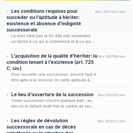
Les conditions requises pour
Nov 2021
101 min
succéder ou l’aptitude à hériter:
existence et absence d’indignité
successorale
La mort n’est pas la fin. Elle met seulement
un terme à ce qui a commencé et à ce qui a
vécu. Mais la vie se poursuit à travers ce qui
reste et continue à exister.
L’acquisition de la qualité d’héritier: la
Nov 2021
59 min
condition tenant à l’existence (art. 725
C. civ.)
Pour recueillir une succession, encore faut-il
être apte à la recevoir. Or cette aptitude à
hériter, que la loi subordonne tout à la fois à
l'existence du successible et à l'absenc…
Le lieu d’ouverture de la succession
Nov 2021
52 min
Toute succession s’ouvre quelque part : au
lieu où le défunt avait fixé le centre de ses
intérêts, le droit attache la compétence des
juridictions, la dévolution des biens et l’acc…
Les règles de dévolution
Nov 2021
11 min
successorale en cas de décès