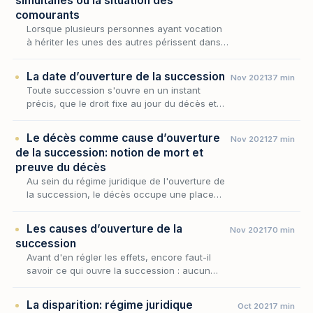
simultanés ou la situation des
comourants
Lorsque plusieurs personnes ayant vocation
à hériter les unes des autres périssent dans
un même événement, le droit successoral se
heurte à une question redoutable : qui est
La date d’ouverture de la succession
Nov 2021
37 min
mort e…
Toute succession s'ouvre en un instant
précis, que le droit fixe au jour du décès et
qui scelle l'identité de ceux qui survivent,
l'état du patrimoine transmis et la loi qui en
Le décès comme cause d’ouverture
Nov 2021
27 min
gou…
de la succession: notion de mort et
preuve du décès
Au sein du régime juridique de l'ouverture de
la succession, le décès occupe une place
singulière : il en est la cause unique,
l'événement qui en commande la date et,
Les causes d’ouverture de la
Nov 2021
70 min
partant, l'en…
succession
Avant d'en régler les effets, encore faut-il
savoir ce qui ouvre la succession : aucun
patrimoine ne se transmet sans qu'un
événement précis n'en marque le point de
La disparition: régime juridique
Oct 2021
7 min
départ. Au sein…