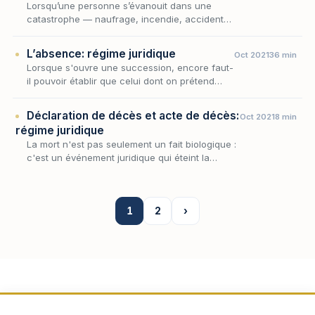
Lorsqu’une personne s’évanouit dans une
catastrophe — naufrage, incendie, accident
d’aéronef, effondrement, glissement de terrain
— sans que sa dépouille puisse être retrouvée,
L’absence: régime juridique
Oct 2021
36 min
le…
Lorsque s'ouvre une succession, encore faut-
il pouvoir établir que celui dont on prétend
recueillir les biens est effectivement décédé ;
or il est des hommes qui, sans qu'aucune dé…
Déclaration de décès et acte de décès:
Oct 2021
8 min
régime juridique
La mort n'est pas seulement un fait biologique :
c'est un événement juridique qui éteint la
personnalité, ouvre la succession et fait courir
une série de délais. Encore faut-il que…
1
2
›