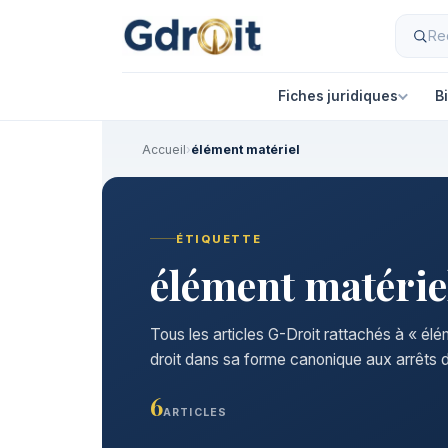
Fiches juridiques
B
Accueil
›
élément matériel
ÉTIQUETTE
élément matérie
Tous les articles G-Droit rattachés à « élé
droit dans sa forme canonique aux arrêts d
6
ARTICLES