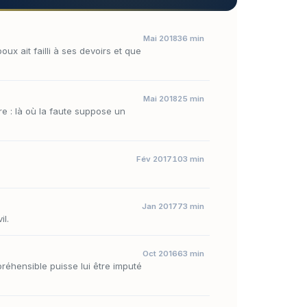
Mai 2018
36 min
ux ait failli à ses devoirs et que
Mai 2018
25 min
re : là où la faute suppose un
Fév 2017
103 min
Jan 2017
73 min
il.
Oct 2016
63 min
éhensible puisse lui être imputé