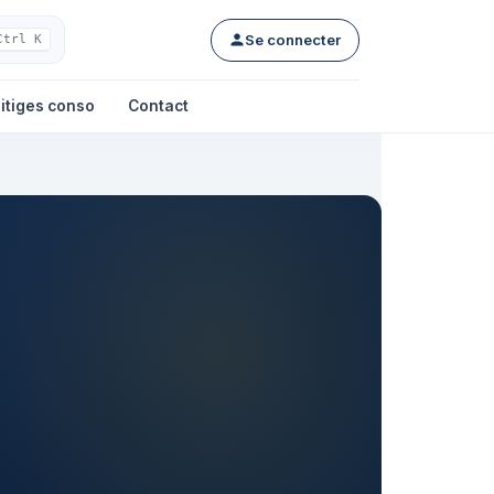
Se connecter
Ctrl K
itiges conso
Contact