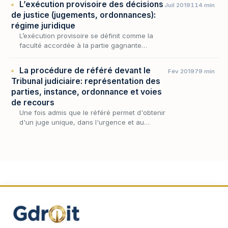
L’exécution provisoire des décisions
Juil 2019
114 min
de justice (jugements, ordonnances):
régime juridique
L’exécution provisoire se définit comme la
faculté accordée à la partie gagnante
(créancier) de poursuivre immédiatement à
l’encontre de la partie perdante (débiteur)
La procédure de référé devant le
Fév 2019
79 min
l’exécution d…
Tribunal judiciaire: représentation des
parties, instance, ordonnance et voies
de recours
Une fois admis que le référé permet d'obtenir
d'un juge unique, dans l'urgence et au
provisoire, les mesures que commande la
situation, reste à savoir comment cette
procédure se dé…