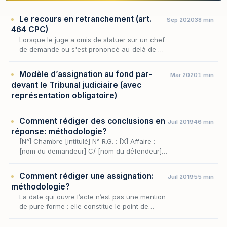
Le recours en retranchement (art.
Sep 2020
38 min
464 CPC)
Lorsque le juge a omis de statuer sur un chef
de demande ou s'est prononcé au-delà de ce
qui lui était soumis, le dessaisissement qui
scelle son office ne saurait condamner les
Modèle d’assignation au fond par-
Mar 2020
1 min
par…
devant le Tribunal judiciaire (avec
représentation obligatoire)
Comment rédiger des conclusions en
Juil 2019
46 min
réponse: méthodologie?
[N°] Chambre [intitulé] N° R.G. : [X] Affaire :
[nom du demandeur] C/ [nom du défendeur]
Conclusions notifiées le [date] par RPVA
Audience du [date] à [heure]
Comment rédiger une assignation:
Juil 2019
55 min
méthodologie?
La date qui ouvre l’acte n’est pas une mention
de pure forme : elle constitue le point de
départ des délais que l’assignation fait courir
et permet de vérifier le respect du délai…