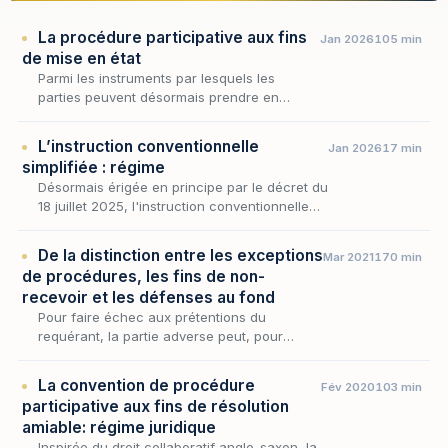
La procédure participative aux fins
Jan 2026
105 min
de mise en état
Parmi les instruments par lesquels les
parties peuvent désormais prendre en
charge la préparation de leur affaire, la
procédure participative aux fins de mise en
L’instruction conventionnelle
Jan 2026
17 min
état occupe une pl…
simplifiée : régime
Désormais érigée en principe par le décret du
18 juillet 2025, l'instruction conventionnelle
ne se déploie pas selon un schéma unique : à
côté de sa forme la plus aboutie, le code…
De la distinction entre les exceptions
Mar 2021
170 min
de procédures, les fins de non-
recevoir et les défenses au fond
Pour faire échec aux prétentions du
requérant, la partie adverse peut, pour
assurer sa défense, soutenir trois sortes de
moyens qui consisteront à faire déclarer la
La convention de procédure
Fév 2020
103 min
demande :
participative aux fins de résolution
amiable: régime juridique
Inspirée du droit collaboratif anglo-saxon, la