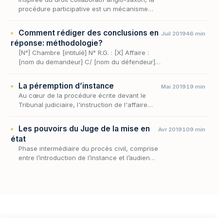
procédure participative est un mécanisme
conventionnel par lequel les parties à un
différend, assistées de leurs avocats,
Comment rédiger des conclusions en
Juil 2019
46 min
s’engagent…
réponse: méthodologie?
[N°] Chambre [intitulé] N° R.G. : [X] Affaire :
[nom du demandeur] C/ [nom du défendeur]
Conclusions notifiées le [date] par RPVA
Audience du [date] à [heure]
La péremption d’instance
Mai 2019
19 min
Au cœur de la procédure écrite devant le
Tribunal judiciaire, l'instruction de l'affaire
suppose des plaideurs diligents : la mise en
état n'a de sens que si les parties font progr…
Les pouvoirs du Juge de la mise en
Avr 2019
109 min
état
Phase intermédiaire du procès civil, comprise
entre l’introduction de l’instance et l’audience
de plaidoiries, la mise en état a pour finalité
de conduire l’affaire à un état de ma…