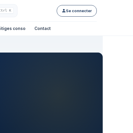
Se connecter
Ctrl K
itiges conso
Contact