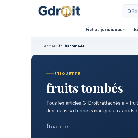
Fiches juridiques
B
Accueil
›
fruits tombés
ÉTIQUETTE
fruits tombés
Tous les articles G-Droit rattachés à « fru
droit dans sa forme canonique aux arrêts d
6
ARTICLES