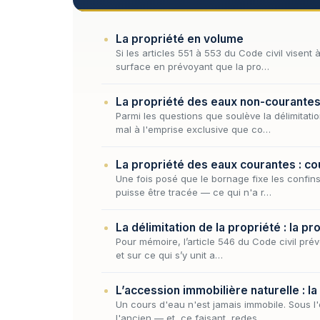
La propriété en volume
Si les articles 551 à 553 du Code civil visent
surface en prévoyant que la pro…
La propriété des eaux non-courantes 
Parmi les questions que soulève la délimitati
mal à l'emprise exclusive que co…
La propriété des eaux courantes : c
Une fois posé que le bornage fixe les confins
puisse être tracée — ce qui n'a r…
La délimitation de la propriété : la 
Pour mémoire, l’article 546 du Code civil prévo
et sur ce qui s’y unit a…
L’accession immobilière naturelle : la
Un cours d'eau n'est jamais immobile. Sous l'
l'ancien — et, ce faisant, redes…