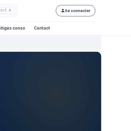
Se connecter
Ctrl K
itiges conso
Contact