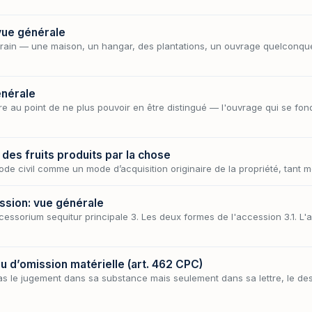
 vue générale
errain — une maison, un hangar, des plantations, un ouvrage quelconqu
énérale
re au point de ne plus pouvoir en être distingué — l'ouvrage qui se fond
 des fruits produits par la chose
ode civil comme un mode d’acquisition originaire de la propriété, tant mo
ession: vue générale
cessorium sequitur principale 3. Les deux formes de l'accession 3.1. L'
ou d’omission matérielle (art. 462 CPC)
pas le jugement dans sa substance mais seulement dans sa lettre, le de