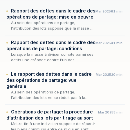
Rapport des dettes dans le cadre des
Mar 2025
61 min
opérations de partage: mise en oeuvre
Au sein des opérations de partage,
l'attribution des lots suppose que la masse à
répartir reflète fidèlement la situation
respective de chaque copartageant, sans
Rapport des dettes dans le cadre des
Mar 2025
41 min
qu'aucun ne se tro…
opérations de partage: conditions
Lorsque la masse à diviser compte parmi ses
actifs une créance contre l'un des
indivisaires, l'attribution des lots ne saurait
s'opérer comme si chacun se présentait
Le rapport des dettes dans le cadre
Mar 2025
20 min
quitte de tout…
des opérations de partage: vue
générale
Au sein des opérations de partage,
l'attribution des lots ne se réduit pas à la
seule répartition des biens : elle doit aussi
solder les comptes que les copartageants ont
Opérations de partage: la procédure
Mar 2025
8 min
entre eux…
d’attribution des lots par tirage au sort
Mettre fin à une indivision suppose de répartir
les biens communs entre ceux qui en sont