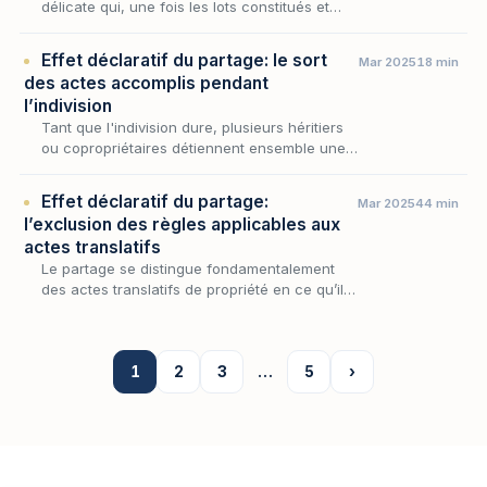
délicate qui, une fois les lots constitués et
attribués, requiert l’accomplissement de
formalités matérielles destinées à assurer
Effet déclaratif du partage: le sort
Mar 2025
18 min
l’effecti…
des actes accomplis pendant
l’indivision
Tant que l'indivision dure, plusieurs héritiers
ou copropriétaires détiennent ensemble une
quote-part abstraite sur la masse des biens,
sans qu'aucun ne puisse dire avant le
Effet déclaratif du partage:
Mar 2025
44 min
partag…
l’exclusion des règles applicables aux
actes translatifs
Le partage se distingue fondamentalement
des actes translatifs de propriété en ce qu’il
ne réalise pas un transfert de droits entre
copartageants, mais se limite à constater
l’attr…
1
2
3
…
5
›