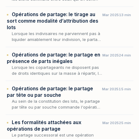
titulaires. Encore faut-il que cette répartition
n'avantage personne. Lorsque les copartage…
Opérations de partage: le tirage au
Mar 2025
13 min
sort comme modalité d’attribution des
lots
Lorsque les indivisaires ne parviennent pas à
liquider amiablement leur indivision, le partage
se fait en justice — et se pose alors la
question, redoutable en pratique, de savoir…
Opérations de partage: le partage en
Mar 2025
24 min
présence de parts inégales
Lorsque les copartageants ne disposent pas
de droits identiques sur la masse à répartir, la
constitution des lots ne peut se contenter de
l'égalité arithmétique qui gouverne le par…
Opérations de partage: le partage
Mar 2025
15 min
par tête ou par souche
Au sein de la constitution des lots, le partage
par tête ou par souche commande l'opération
première dont dépend toute la répartition :
déterminer combien de parts la masse doit
Les formalités attachées aux
Mar 2025
25 min
re…
opérations de partage
Le partage successoral est une opération