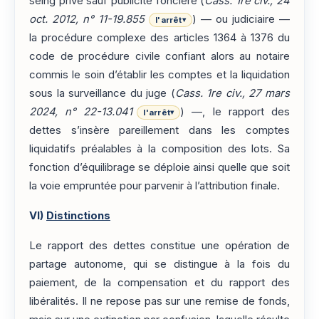
seing privé sauf publicité foncière (
Cass. 1re civ., 24
oct. 2012, n° 11-19.855
) — ou judiciaire —
l'arrêt
▾
la procédure complexe des articles 1364 à 1376 du
code de procédure civile confiant alors au notaire
commis le soin d’établir les comptes et la liquidation
sous la surveillance du juge (
Cass. 1re civ., 27 mars
2024, n° 22-13.041
) —, le rapport des
l'arrêt
▾
dettes s’insère pareillement dans les comptes
liquidatifs préalables à la composition des lots. Sa
fonction d’équilibrage se déploie ainsi quelle que soit
la voie empruntée pour parvenir à l’attribution finale.
VI)
Distinctions
Le rapport des dettes constitue une opération de
partage autonome, qui se distingue à la fois du
paiement, de la compensation et du rapport des
libéralités. Il ne repose pas sur une remise de fonds,