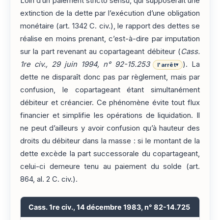
Loin d’un paiement stricto sensu, qui supposerait une
extinction de la dette par l’exécution d’une obligation
monétaire (art. 1342 C. civ.), le rapport des dettes se
réalise en moins prenant, c’est-à-dire par imputation
sur la part revenant au copartageant débiteur (
Cass.
1re civ., 29 juin 1994, n° 92-15.253
). La
l'arrêt
▾
dette ne disparaît donc pas par règlement, mais par
confusion, le copartageant étant simultanément
débiteur et créancier. Ce phénomène évite tout flux
financier et simplifie les opérations de liquidation. Il
ne peut d’ailleurs y avoir confusion qu’à hauteur des
droits du débiteur dans la masse : si le montant de la
dette excède la part successorale du copartageant,
celui-ci demeure tenu au paiement du solde (art.
864, al. 2 C. civ.).
Cass. 1re civ., 14 décembre 1983, n° 82-14.725