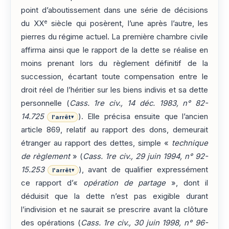
point d’aboutissement dans une série de décisions
e
du XX
siècle qui posèrent, l’une après l’autre, les
pierres du régime actuel. La première chambre civile
affirma ainsi que le rapport de la dette se réalise en
moins prenant lors du règlement définitif de la
succession, écartant toute compensation entre le
droit réel de l’héritier sur les biens indivis et sa dette
personnelle (
Cass. 1re civ., 14 déc. 1983, n° 82-
14.725
). Elle précisa ensuite que l’ancien
l'arrêt
▾
article 869, relatif au rapport des dons, demeurait
étranger au rapport des dettes, simple «
technique
de règlement
» (
Cass. 1re civ., 29 juin 1994, n° 92-
15.253
), avant de qualifier expressément
l'arrêt
▾
ce rapport d’«
opération de partage
», dont il
déduisit que la dette n’est pas exigible durant
l’indivision et ne saurait se prescrire avant la clôture
des opérations (
Cass. 1re civ., 30 juin 1998, n° 96-