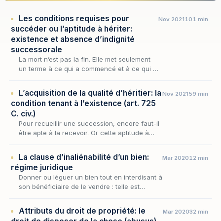
Les conditions requises pour
Nov 2021
101 min
succéder ou l’aptitude à hériter:
existence et absence d’indignité
successorale
La mort n’est pas la fin. Elle met seulement
un terme à ce qui a commencé et à ce qui a
vécu. Mais la vie se poursuit à travers ce qui
reste et continue à exister.
L’acquisition de la qualité d’héritier: la
Nov 2021
59 min
condition tenant à l’existence (art. 725
C. civ.)
Pour recueillir une succession, encore faut-il
être apte à la recevoir. Or cette aptitude à
hériter, que la loi subordonne tout à la fois à
l'existence du successible et à l'absenc…
La clause d’inaliénabilité d’un bien:
Mar 2020
12 min
régime juridique
Donner ou léguer un bien tout en interdisant à
son bénéficiaire de le vendre : telle est
l'ambition de la clause d'inaliénabilité. Le
disposant entend ainsi prolonger sa volonté
Attributs du droit de propriété: le
Mar 2020
32 min
au…