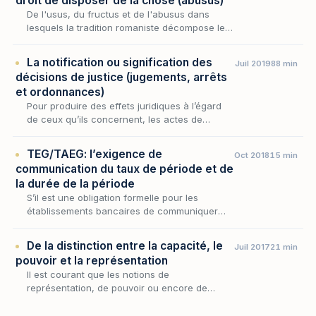
droit de disposer de la chose (abusus)
De l'usus, du fructus et de l'abusus dans
lesquels la tradition romaniste décompose le
droit de propriété, ce dernier attribut est le
plus redoutable : là où les deux premiers lais…
La notification ou signification des
Juil 2019
88 min
décisions de justice (jugements, arrêts
et ordonnances)
Pour produire des effets juridiques à l’égard
de ceux qu’ils concernent, les actes de
procédure doivent être portés à la
connaissance des intéressés par voie de
TEG/TAEG: l’exigence de
Oct 2018
15 min
notification. Un ac…
communication du taux de période et de
la durée de la période
S’il est une obligation formelle pour les
établissements bancaires de communiquer
systématiquement, par écrit, le coût du crédit
aux emprunteurs, cette obligation ne se limite
De la distinction entre la capacité, le
Juil 2017
21 min
pas…
pouvoir et la représentation
Il est courant que les notions de
représentation, de pouvoir ou encore de
capacité soient confondues, sinon mal
comprises. Si elles concourent toutes à