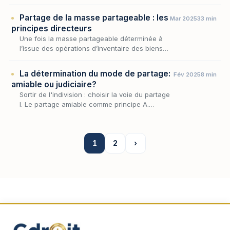
de prise en compte du passif de l’indivision
et d’établissement des comptes entre
Partage de la masse partageable : les
Mar 2025
33 min
indivisa…
principes directeurs
Une fois la masse partageable déterminée à
l’issue des opérations d’inventaire des biens,
de prise en compte du passif de l’indivision et
d’établissement des comptes entre indivisa…
La détermination du mode de partage:
Fév 2025
8 min
amiable ou judiciaire?
Sortir de l'indivision : choisir la voie du partage
I. Le partage amiable comme principe A.
Capacité, unanimité et forme B. La protection
des indivisaires vulnérables ou absents II…
1
2
›