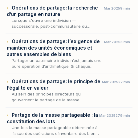
l'attribution en nature : la consistance des
Opérations de partage: la recherche
Mar 2025
9 min
biens indivis, le…
d’un partage en nature
Lorsque s'ouvre une indivision —
successorale, post-communautaire ou
conventionnelle — nul n'est tenu d'y demeurer
: l'article 815 du Code civil reconnaît à chaque
Opérations de partage: l’exigence de
Mar 2025
8 min
indivisaire le d…
maintien des unités économiques et
autres ensembles de biens
Partager un patrimoine indivis n’est jamais une
pure opération d’arithmétique. Si chaque
copartageant a droit à une part égale, encore
faut-il que la composition des lots ne ruine…
Opérations de partage: le principe de
Mar 2025
22 min
l’égalité en valeur
Au sein des principes directeurs qui
gouvernent le partage de la masse
partageable, l'égalité en valeur occupe une
place singulière : elle ne commande plus que
Partage de la masse partageable : la
Mar 2025
279 min
chaque copartageant…
constitution des lots
Une fois la masse partageable déterminée à
l’issue des opérations d’inventaire des biens,