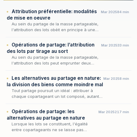
Attribution préférentielle: modalités
Mar 2025
84 min
de mise en oeuvre
Au sein du partage de la masse partageable,
l'attribution des lots obéit en principe à une
logique d'égalité en nature qui répartit les
biens indivis entre les copartageants ; l'at…
Opérations de partage: l’attribution
Mar 2025
33 min
des lots par tirage au sort
Au sein du partage de la masse partageable,
l'attribution des lots peut emprunter deux
voies : l'accord des copartageants ou, à
défaut, le recours au hasard. C'est cette
Les alternatives au partage en nature:
Mar 2025
8 min
seconde vo…
la division des biens comme moindre mal
Tout partage poursuit un idéal : attribuer à
chaque copartageant un lot composé, autant
que faire se peut, de biens de même nature et
qualité — c'est le principe d'égalité en natur…
Opérations de partage: les
Mar 2025
217 min
alternatives au partage en nature
Lorsque les lots se constituent, l'égalité
entre copartageants ne se laisse pas
toujours atteindre par le seul jeu de