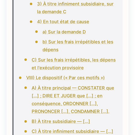
3) À titre infiniment subsidiaire, sur
la demande C
4) En tout état de cause
a) Sur la demande D
b) Sur les frais irrépétibles et les
dépens
C) Sur les frais irrépétibles, les dépens
et l'exécution provisoire
VIII) Le dispositif (« Par ces motifs »)
A) À titre principal — CONSTATER que
[…] ; DIRE ET JUGER que […] ; en
conséquence, ORDONNER […],
PRONONCER […], CONDAMNER […].
B) À titre subsidiaire — […]
C) À titre infiniment subsidiaire — […]