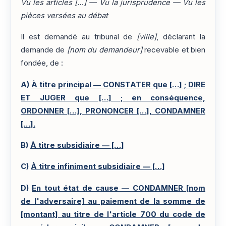
Vu les articles […] — Vu la jurisprudence — Vu les
pièces versées au débat
Il est demandé au tribunal de
[ville]
, déclarant la
demande de
[nom du demandeur]
recevable et bien
fondée, de :
A)
À titre principal — CONSTATER que […] ; DIRE
ET JUGER que […] ; en conséquence,
ORDONNER […], PRONONCER […], CONDAMNER
[…].
B)
À titre subsidiaire — […]
C)
À titre infiniment subsidiaire — […]
D)
En tout état de cause — CONDAMNER [nom
de l'adversaire] au paiement de la somme de
[montant] au titre de l'article 700 du code de