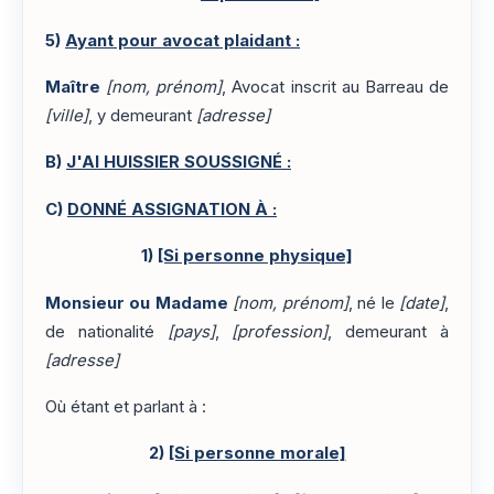
5)
Ayant pour avocat plaidant :
Maître
[nom, prénom]
, Avocat inscrit au Barreau de
[ville]
, y demeurant
[adresse]
B)
J'AI HUISSIER SOUSSIGNÉ :
C)
DONNÉ ASSIGNATION À :
1)
[Si personne physique]
Monsieur ou Madame
[nom, prénom]
, né le
[date]
,
de nationalité
[pays]
,
[profession]
, demeurant à
[adresse]
Où étant et parlant à :
2)
[Si personne morale]