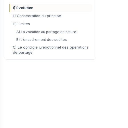
I) Evolution
II) Consécration du principe
III) Limites
A) La vocation au partage en nature
B) L’encadrement des soultes
C) Le contrôle juridictionnel des opérations
de partage