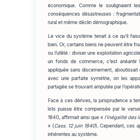
économique. Comme le soulignaient les 
conséquences désastreuses : fragmentatio
rural et même déclin démographique.
Le vice du système tenait à ce qu’il faisai
bien. Or, certains biens ne peuvent être fr
ou l’utilité : diviser une exploitation agrico
un fonds de commerce, c’est anéantir l’a
appliquée sans discernement, aboutissait do
avec une parfaite symétrie, on les appa
partagée se trouvant amputée par l’opérat
Face à ces dérives, la jurisprudence a ten
lots puisse être compensée par le vers
1840, affirmait ainsi que «
l’inégalité des 
» (
Cass. 12 juin 1840
). Cependant, ces aju
inhérentes au système.