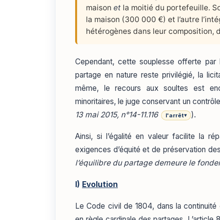
maison
et
la moitié du portefeuille. So
la maison (300 000 €) et l’autre l’inté
hétérogènes dans leur composition, 
Cependant, cette souplesse offerte par le
partage en nature reste privilégié, la lici
même, le recours aux soultes est enc
minoritaires, le juge conservant un contrôl
13 mai 2015, n°14-11.116
).
l'arrêt
▾
Ainsi, si l’égalité en valeur facilite la 
exigences d’équité et de préservation des
l’équilibre du partage demeure le fond
I)
Evolution
Le Code civil de 1804, dans la continuité d
en règle cardinale des partages. L’article