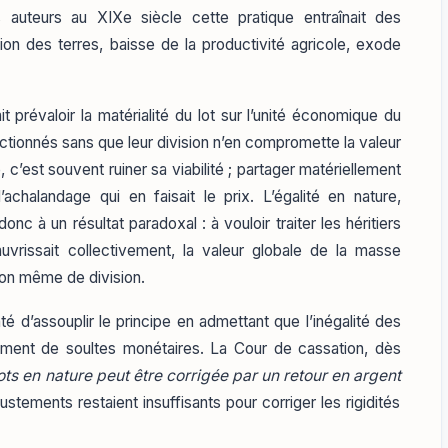
auteurs au XIXe siècle cette pratique entraînait des
n des terres, baisse de la productivité agricole, exode
t prévaloir la matérialité du lot sur l’unité économique du
actionnés sans que leur division n’en compromette la valeur
le, c’est souvent ruiner sa viabilité ; partager matériellement
chalandage qui en faisait le prix. L’égalité en nature,
nc à un résultat paradoxal : à vouloir traiter les héritiers
uvrissait collectivement, la valeur globale de la masse
ion même de division.
té d’assouplir le principe en admettant que l’inégalité des
ement de soultes monétaires. La Cour de cassation, dès
lots en nature peut être corrigée par un retour en argent
stements restaient insuffisants pour corriger les rigidités