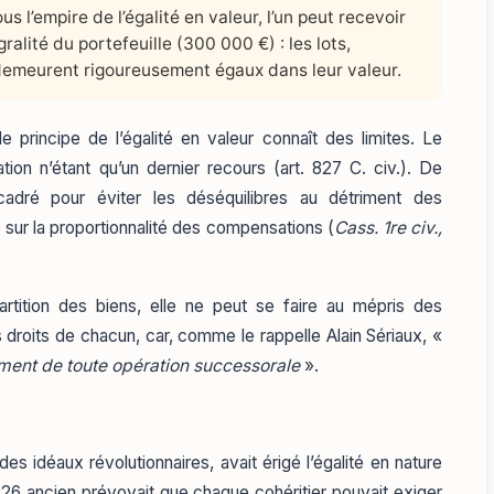
us l’empire de l’égalité en valeur, l’un peut recevoir
gralité du portefeuille (300 000 €) : les lots,
demeurent rigoureusement égaux dans leur valeur.
 principe de l’égalité en valeur connaît des limites. Le
tation n’étant qu’un dernier recours (art. 827 C. civ.). De
adré pour éviter les déséquilibres au détriment des
e sur la proportionnalité des compensations (
Cass. 1re civ.,
répartition des biens, elle ne peut se faire au mépris des
 droits de chacun, car, comme le rappelle Alain Sériaux, «
ement de toute opération successorale
».
es idéaux révolutionnaires, avait érigé l’égalité en nature
 826 ancien prévoyait que chaque cohéritier pouvait exiger