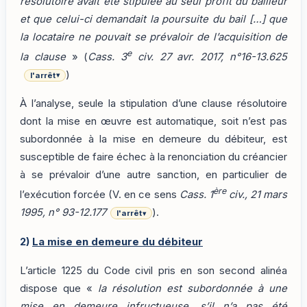
résolutoire avait été stipulée au seul profit du bailleur
et que celui-ci demandait la poursuite du bail […] que
la locataire ne pouvait se prévaloir de l’acquisition de
e
la clause
» (
Cass. 3
civ. 27 avr. 2017, n°16-13.625
)
l'arrêt
▾
À l’analyse, seule la stipulation d’une clause résolutoire
dont la mise en œuvre est automatique, soit n’est pas
subordonnée à la mise en demeure du débiteur, est
susceptible de faire échec à la renonciation du créancier
à se prévaloir d’une autre sanction, en particulier de
ère
l’exécution forcée (V. en ce sens
Cass. 1
civ., 21 mars
1995, n° 93-12.177
).
l'arrêt
▾
2)
La mise en demeure du débiteur
L’article 1225 du Code civil pris en son second alinéa
dispose que «
la résolution est subordonnée à une
mise en demeure infructueuse, s’il n’a pas été