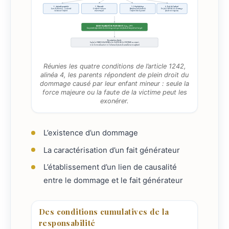
1. Autorité parentale
2. Minorité
3. Cohabitation
4. Fait de l’enfant
Lien de filiation ; l’autorité
Résidence habituelle de
Un fait CAUSAL du dommage
L’enfant n’est pas
s’exerce sur l’enfant
l’enfant chez le parent
encore majeur
(faute non requise)
RESPONSABILITÉ DE PLEIN DROIT (Cass., 1997)
Les parents répondent du dommage sans qu’une faute de leur part soit exigée
Exonération étroite
Seules la FORCE MAJEURE et la FAUTE DE LA VICTIME exonèrent ;
ni la bonne éducation ni l’absence de faute de surveillance ne suffisent
Réunies les quatre conditions de l’article 1242,
alinéa 4, les parents répondent de plein droit du
dommage causé par leur enfant mineur : seule la
force majeure ou la faute de la victime peut les
exonérer.
L’existence d’un dommage
La caractérisation d’un fait générateur
L’établissement d’un lien de causalité
entre le dommage et le fait générateur
Des conditions cumulatives de la
responsabilité