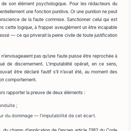
 de son élément psychologique. Pour les rédacteurs du
ssentiellement une fonction punitive. Or une punition ne peut
onscience de la faute commise. Sanctionner celui qui est
s cette logique, à frapper aveuglément un être incapable
essé — ce qui priverait la peine civile de toute justification
ne n’envisageaient pas qu’une faute puisse être reprochée à
ué de discernement. L’imputabilité opérait, en ce sens,
uvait être déclaré fautif s’il n’avait été, au moment des
 son comportement.
 lors rapporter la preuve de deux éléments :
onduite ;
ur du dommage — l’imputabilité de cet écart.
rs, du champ d’application de l’ancien article 1382 du Code