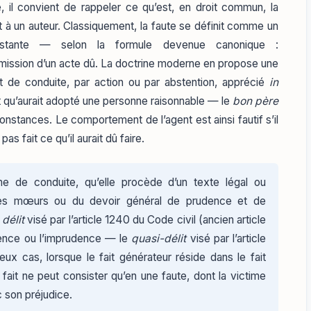
é, il convient de rappeler ce qu’est, en droit commun, la
t à un auteur. Classiquement, la faute se définit comme un
istante — selon la formule devenue canonique :
omission d’un acte dû. La doctrine moderne en propose une
rt de conduite, par action ou par abstention, apprécié
in
qu’aurait adopté une personne raisonnable — le
bon père
stances. Le comportement de l’agent est ainsi fautif s’il
a pas fait ce qu’il aurait dû faire.
e de conduite, qu’elle procède d’un texte légal ou
nes mœurs ou du devoir général de prudence et de
e
délit
visé par l’article 1240 du Code civil (ancien article
igence ou l’imprudence — le
quasi-délit
visé par l’article
eux cas, lorsque le fait générateur réside dans le fait
ait ne peut consister qu’en une faute, dont la victime
c son préjudice.