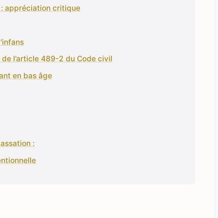
 : appréciation critique
’infans
 de l’article 489-2 du Code civil
nfant en bas âge
assation :
entionnelle