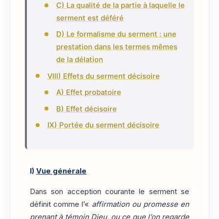
C) La qualité de la partie à laquelle le
serment est déféré
D) Le formalisme du serment : une
prestation dans les termes mêmes
de la délation
VIII) Effets du serment décisoire
A) Effet probatoire
B) Effet décisoire
IX) Portée du serment décisoire
I)
Vue générale
Dans son acception courante le serment se
définit comme l’«
affirmation ou promesse en
prenant à témoin Dieu, ou ce que l’on regarde