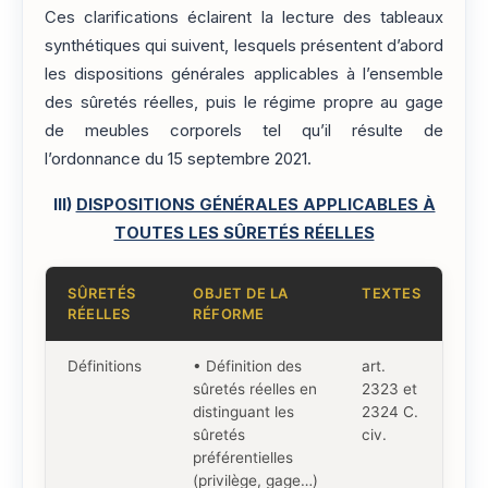
Ces clarifications éclairent la lecture des tableaux
synthétiques qui suivent, lesquels présentent d’abord
les dispositions générales applicables à l’ensemble
des sûretés réelles, puis le régime propre au gage
de meubles corporels tel qu’il résulte de
l’ordonnance du 15 septembre 2021.
III)
DISPOSITIONS GÉNÉRALES APPLICABLES À
TOUTES LES SÛRETÉS RÉELLES
SÛRETÉS
OBJET DE LA
TEXTES
RÉELLES
RÉFORME
Définitions
• Définition des
art.
sûretés réelles en
2323 et
distinguant les
2324 C.
sûretés
civ.
préférentielles
(privilège, gage…)