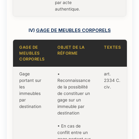
par acte
authentique.
IV)
GAGE DE MEUBLES CORPORELS
GAGE DE
OBJET DE LA
TEXTES
MEUBLES
RÉFORME
CORPORELS
Gage
•
art.
portant sur
Reconnaissance
2334 C.
les
de la possibilité
civ.
immeubles
de constituer un
par
gage sur un
destination
immeuble par
destination
• En cas de
conflit entre un
gage portant sur