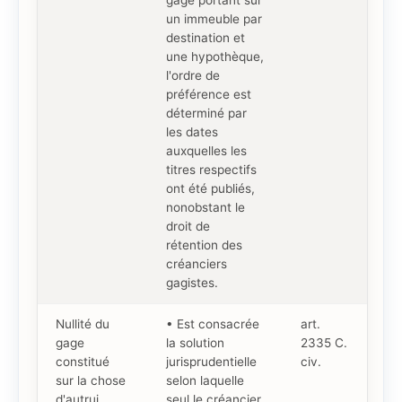
un immeuble par
destination et
une hypothèque,
l'ordre de
préférence est
déterminé par
les dates
auxquelles les
titres respectifs
ont été publiés,
nonobstant le
droit de
rétention des
créanciers
gagistes.
Nullité du
• Est consacrée
art.
gage
la solution
2335 C.
constitué
jurisprudentielle
civ.
sur la chose
selon laquelle
d'autrui
seul le créancier