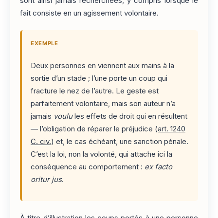
sont ainsi jamais recherchées, y compris lorsque le
fait consiste en un agissement volontaire.
EXEMPLE
Deux personnes en viennent aux mains à la
sortie d’un stade ; l’une porte un coup qui
fracture le nez de l’autre. Le geste est
parfaitement volontaire, mais son auteur n’a
jamais
voulu
les effets de droit qui en résultent
— l’obligation de réparer le préjudice (
art. 1240
C. civ.
) et, le cas échéant, une sanction pénale.
C’est la loi, non la volonté, qui attache ici la
conséquence au comportement :
ex facto
oritur jus
.
À titre d’illustration les coups portés à une personne