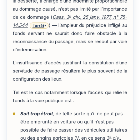
la desserte, à charge d’une indemnité proportionnelle
au dommage causé, n’est pas limité par l’importance
e
de ce dommage (
Cass. 3
civ., 25 janv. 1977, n° 75-
14.544
) — l’ampleur du préjudice infligé au
l'arrêt
▾
fonds servant ne saurait donc faire obstacle à la
reconnaissance du passage, mais se résout par voie
d’indemnisation.
L’insuffisance d’accès justifiant la constitution d’une
servitude de passage résultera le plus souvent de la
configuration des lieux.
Tel est le cas notamment lorsque l’accès qui relie le
fonds à la voie publique est :
Soit trop étroit
, de telle sorte qu’il ne peut pas
être emprunté en voiture ou qu’il n’est pas
possible de faire passer des véhicules utilitaires
e
ou des engins agricoles (V. en ce sens
3
civ.,