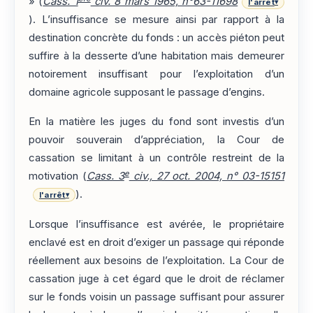
» (
Cass. 1
civ. 8 mars 1965, n°63-11698
l'arrêt
▾
). L’insuffisance se mesure ainsi par rapport à la
destination concrète du fonds : un accès piéton peut
suffire à la desserte d’une habitation mais demeurer
notoirement insuffisant pour l’exploitation d’un
domaine agricole supposant le passage d’engins.
En la matière les juges du fond sont investis d’un
pouvoir souverain d’appréciation, la Cour de
cassation se limitant à un contrôle restreint de la
e
motivation (
Cass. 3
civ., 27 oct. 2004, n° 03-15151
).
l'arrêt
▾
Lorsque l’insuffisance est avérée, le propriétaire
enclavé est en droit d’exiger un passage qui réponde
réellement aux besoins de l’exploitation. La Cour de
cassation juge à cet égard que le droit de réclamer
sur le fonds voisin un passage suffisant pour assurer