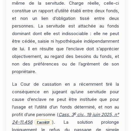
même de la servitude. Charge réelle, celle-ci
constitue un rapport d’utilité établi entre deux fonds,
et non un lien d’obligation tissé entre deux
personnes. La servitude est attachée au fonds
dominant dont elle est indissociable : elle ne peut
être cédée, saisie ni hypothéquée indépendamment
de lui. Il en résulte que l’enclave doit s’apprécier
objectivement, au regard des besoins du fonds, et
non des préférences ou de l’agrément de son
propriétaire.
La Cour de cassation en a récemment tiré la
conséquence en jugeant qu’une servitude pour
cause d’enclave ne peut être instituée que pour
l’usage et l’utilité d’un fonds déterminé, et non au
e
profit d’une personne (
Cass. 3
civ., 19 juin 2025, n°
24-11.456
). La solution prolonge
l'arrêt
▾
logiquement le refus du passage de simple