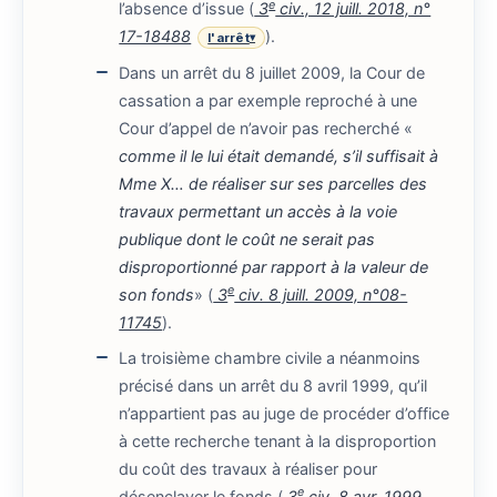
e
l’absence d’issue (
3
civ., 12 juill. 2018, n°
17-18488
).
l'arrêt
▾
Dans un arrêt du 8 juillet 2009, la Cour de
cassation a par exemple reproché à une
Cour d’appel de n’avoir pas recherché «
comme il le lui était demandé, s’il suffisait à
Mme X… de réaliser sur ses parcelles des
travaux permettant un accès à la voie
publique dont le coût ne serait pas
disproportionné par rapport à la valeur de
e
son fonds
» (
3
civ. 8 juill. 2009, n°08-
11745
).
La troisième chambre civile a néanmoins
précisé dans un arrêt du 8 avril 1999, qu’il
n’appartient pas au juge de procéder d’office
à cette recherche tenant à la disproportion
du coût des travaux à réaliser pour
e
désenclaver le fonds (
3
civ. 8 avr. 1999,