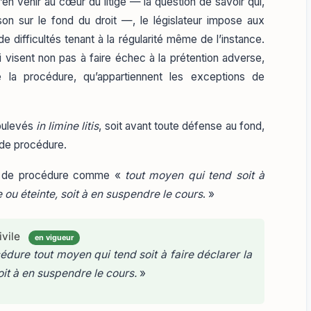
en venir au cœur du litige — la question de savoir qui,
on sur le fond du droit —, le législateur impose aux
e difficultés tenant à la régularité même de l’instance.
 visent non pas à faire échec à la prétention adverse,
e la procédure, qu’appartiennent les exceptions de
oulevés
in limine litis
, soit avant toute défense au fond,
 de procédure.
ion de procédure comme «
tout moyen qui tend soit à
e ou éteinte, soit à en suspendre le cours
. »
ivile
en vigueur
dure tout moyen qui tend soit à faire déclarer la
oit à en suspendre le cours.
»