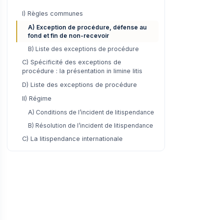
I) Règles communes
A) Exception de procédure, défense au
fond et fin de non-recevoir
B) Liste des exceptions de procédure
C) Spécificité des exceptions de
procédure : la présentation in limine litis
D) Liste des exceptions de procédure
II) Régime
A) Conditions de l’incident de litispendance
B) Résolution de l’incident de litispendance
C) La litispendance internationale