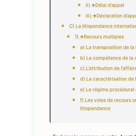
ii) 🡺Délai d’appel
iii) 🡺Déclaration d’app
C) La litispendance internatio
1) 🡺Recours multiples
a) La transposition de l
b) La compétence de la c
c) L’attribution de l’affai
d) La caractérisation de l
e) Le régime procédural 
f) Les voies de recours o
litispendance