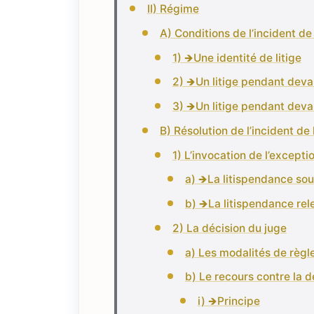
II) Régime
A) Conditions de l’incident de
1) 🡺Une identité de litige
2) 🡺Un litige pendant deva
3) 🡺Un litige pendant dev
B) Résolution de l’incident de
1) L’invocation de l’excepti
a) 🡺La litispendance sou
b) 🡺La litispendance rel
2) La décision du juge
a) Les modalités de règl
b) Le recours contre la d
i) 🡺Principe