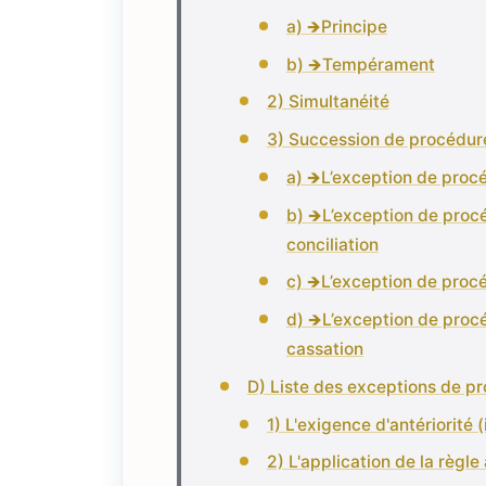
a) 🡺Principe
b) 🡺Tempérament
2) Simultanéité
3) Succession de procédur
a) 🡺L’exception de pro
b) 🡺L’exception de proc
conciliation
c) 🡺L’exception de proc
d) 🡺L’exception de proc
cassation
D) Liste des exceptions de p
1) L'exigence d'antériorité (i
2) L'application de la règl