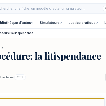
ibliothèque d'actes
Simulateurs
Justice pratique
L
cédure: la litispendance
QUE
cédure: la litispendance
0
1 lectures