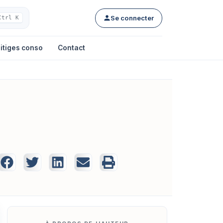
Se connecter
Ctrl K
itiges conso
Contact