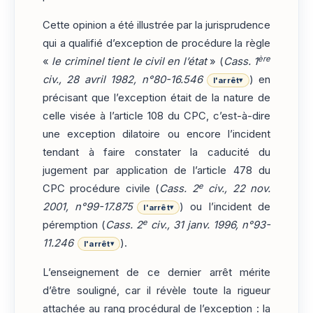
Cette opinion a été illustrée par la jurisprudence
qui a qualifié d’exception de procédure la règle
ère
«
le criminel tient le civil en l’état
» (
Cass. 1
civ., 28 avril 1982, n°80-16.546
) en
l'arrêt
▾
précisant que l’exception était de la nature de
celle visée à l’article 108 du CPC, c’est-à-dire
une exception dilatoire ou encore l’incident
tendant à faire constater la caducité du
jugement par application de l’article 478 du
e
CPC procédure civile (
Cass. 2
civ., 22 nov.
2001, n°99-17.875
) ou l’incident de
l'arrêt
▾
e
péremption (
Cass. 2
civ., 31 janv. 1996, n°93-
11.246
).
l'arrêt
▾
L’enseignement de ce dernier arrêt mérite
d’être souligné, car il révèle toute la rigueur
attachée au rang procédural de l’exception : la