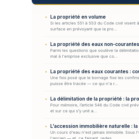
La propriété en volume
Si les articles 551 à 553 du Code civil visent
surface en prévoyant que la pro…
La propriété des eaux non-courantes 
Parmi les questions que soulève la délimitati
mal à l'emprise exclusive que co…
La propriété des eaux courantes : c
Une fois posé que le bornage fixe les confins
puisse être tracée — ce qui n'a r…
La délimitation de la propriété : la 
Pour mémoire, l’article 546 du Code civil prévo
et sur ce qui s’y unit a…
L’accession immobilière naturelle : la
Un cours d'eau n'est jamais immobile. Sous l'
l'ancien — et, ce faisant, redes…