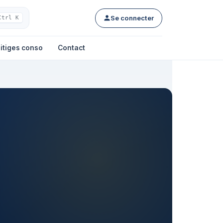
Se connecter
Ctrl K
itiges conso
Contact