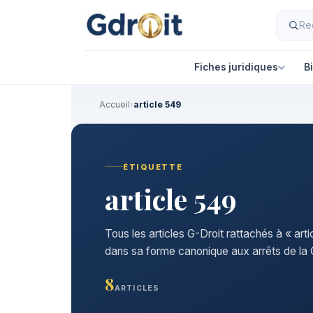
Fiches juridiques
B
Accueil
›
article 549
ÉTIQUETTE
article 549
Tous les articles G-Droit rattachés à « art
dans sa forme canonique aux arrêts de la C
8
ARTICLES