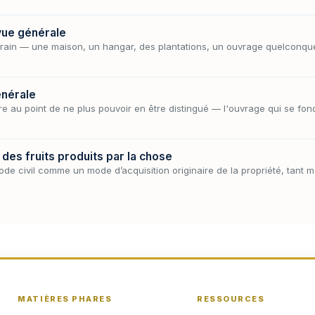
 vue générale
errain — une maison, un hangar, des plantations, un ouvrage quelconqu
énérale
re au point de ne plus pouvoir en être distingué — l'ouvrage qui se fond
 des fruits produits par la chose
ode civil comme un mode d’acquisition originaire de la propriété, tant mo
MATIÈRES PHARES
RESSOURCES