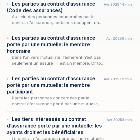
Les parties au contrat d’assurance
Avr 2025
44 min
(Code des assurances)
Au sein des personnes concernées par le
contrat d'assurance, certaines occupent une
position singulière : celle de partie à
l'engagement, liées par l'accord originel d'où
Les parties au contrat d’assurance
Avr 2025
6 min
procède l…
porté par une mutuelle: le membre
honoraire
Dans l’univers mutualiste, l’adhérent n’est pas
seulement un assuré : il est un membre. Or tous
les membres ne sont pas logés à la même
enseigne. À côté du membre participant —
Les parties au contrat d’assurance
Avr 2025
19 min
cel…
porté par une mutuelle: le membre
participant
Parmi les personnes concernées par le
contrat d'assurance porté par une mutuelle, le
membre participant occupe une place
singulière : il n'est pas seulement celui sur la
Les tiers intéressés au contrat
Avr 2025
8 min
tête duque…
d’assurance porté par une mutuelle: les
ayants droit et les bénéficiaires
Le contrat d'assurance porté par une mutuelle