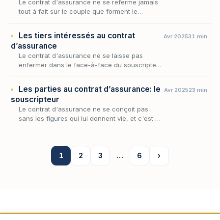
Le contrat d'assurance ne se referme jamais
tout à fait sur le couple que forment le
souscripteur et l'assureur : il rayonne au-delà,
jusqu'à des personnes qui, sans y avoir
Les tiers intéressés au contrat
Avr 2025
31 min
consen…
d’assurance
Le contrat d'assurance ne se laisse pas
enfermer dans le face-à-face du souscripteur
et de l'assureur : autour de ce noyau gravitent
des tiers que le contrat saisit sans qu'ils en…
Les parties au contrat d’assurance: le
Avr 2025
23 min
souscripteur
Le contrat d'assurance ne se conçoit pas
sans les figures qui lui donnent vie, et c'est au
souscripteur qu'en revient l'initiative première :
c'est par sa volonté que l'accord se f…
1
2
3
…
6
›