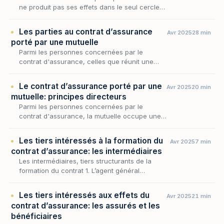
ne produit pas ses effets dans le seul cercle
fermé de ses adhérents. À côté du membre
participant — qui souscrit la garantie, cotise…
Les parties au contrat d’assurance
Avr 2025
28 min
porté par une mutuelle
Parmi les personnes concernées par le
contrat d'assurance, celles que réunit une
mutuelle occupent une place à part, car
l'organisme qui les garantit n'est pas un
Le contrat d’assurance porté par une
Avr 2025
20 min
assureur étranger…
mutuelle: principes directeurs
Parmi les personnes concernées par le
contrat d'assurance, la mutuelle occupe une
place singulière : elle n'est pas un tiers à la
relation assurantielle, mais l'organisme même
Les tiers intéressés à la formation du
Avr 2025
7 min
qui…
contrat d’assurance: les intermédiaires
Les intermédiaires, tiers structurants de la
formation du contrat 1. L’agent général
d’assurance 2. Le courtier d’assurance 3. Le
mandataire d’assurance 4. Le mandataire
Les tiers intéressés aux effets du
Avr 2025
21 min
d’interméd…
contrat d’assurance: les assurés et les
bénéficiaires