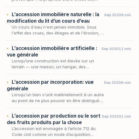
mobilière, soit immobilière, donne droit sur
tout ce qu’elle produit, et sur ce qui s’y unit
L’accession immobilière naturelle : la
Sep 2020
8 min
a…
modification du lit d’un cours d’eau
Un cours d'eau n'est jamais immobile. Sous
l'effet des crues, des étiages et de l'érosion, il
déplace son lit, se creuse un nouveau bras,
abandonne l'ancien — et, ce faisant, redes…
L’accession immobilière artificielle :
Sep 2020
11 min
vue générale
Lorsqu’une construction est élevée sur un
terrain — une maison, un hangar, des
plantations, un ouvrage quelconque —, une
question simple commande tout le régime : à
L’accession par incorporation: vue
Sep 2020
6 min
qui appartient…
générale
Lorsqu'un bien s'unit matériellement à un autre
au point de ne plus pouvoir en être distingué
— l'ouvrage qui se fond dans le sol, le
matériau qui se confond avec la chose à
L’accession par production ou le sort
Sep 2020
31 min
laquel…
des fruits produits par la chose
L’accession est envisagée à l’article 712 du
Code civil comme un mode d’acquisition