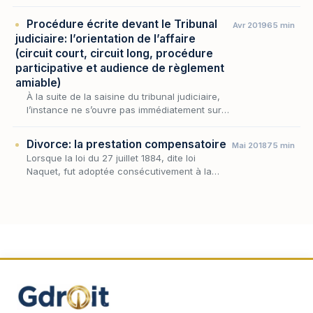
originaire de la propriété, tant mobilière,
qu’immobilière.
Procédure écrite devant le Tribunal
Avr 2019
65 min
judiciaire: l’orientation de l’affaire
(circuit court, circuit long, procédure
participative et audience de règlement
amiable)
À la suite de la saisine du tribunal judiciaire,
l’instance ne s’ouvre pas immédiatement sur
l’instruction du litige. Elle donne lieu, en amont
de toute mise en état, à une phase d…
Divorce: la prestation compensatoire
Mai 2018
75 min
Lorsque la loi du 27 juillet 1884, dite loi
Naquet, fut adoptée consécutivement à la
Restauration, cette réforme était loin d’être
partagée par tous les français encore très
attach…