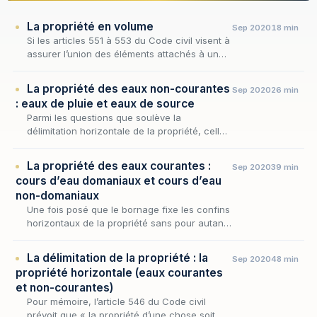
La propriété en volume
Sep 2020
18 min
Si les articles 551 à 553 du Code civil visent à
assurer l’union des éléments attachés à un
fonds, qu’ils soient incorporés au tréfonds ou
élevés en surface en prévoyant que la pro…
La propriété des eaux non-courantes
Sep 2020
26 min
: eaux de pluie et eaux de source
Parmi les questions que soulève la
délimitation horizontale de la propriété, celle
du sort des eaux occupe une place
singulière, car l'eau se prête mal à l'emprise
La propriété des eaux courantes :
Sep 2020
39 min
exclusive que co…
cours d’eau domaniaux et cours d’eau
non-domaniaux
Une fois posé que le bornage fixe les confins
horizontaux de la propriété sans pour autant
les présumer, encore faut-il que cette ligne
séparative puisse être tracée — ce qui n'a r…
La délimitation de la propriété : la
Sep 2020
48 min
propriété horizontale (eaux courantes
et non-courantes)
Pour mémoire, l’article 546 du Code civil
prévoit que « la propriété d’une chose soit