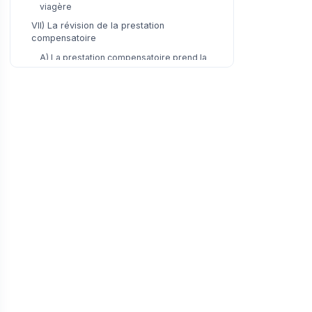
viagère
VII) La révision de la prestation
compensatoire
A) La prestation compensatoire prend la
forme d’un capital
B) La prestation compensatoire prend la
forme d’une rente
VIII) L’apurement de la prestation
compensatoire
A) L’exécution provisoire de la prestation
compensatoire
B) Le paiement du solde de la prestation
compensatoire
IX) La transmission de la prestation
compensatoire
A) Principe : prélèvement de la prestation
sur l’actif successoral
B) Le sort de la prestation compensatoire
au décès du débiteur
C) Exception : option des héritiers pour