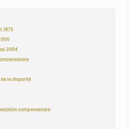
let 1975
 2000
 mai 2004
 compensatoire
de la disparité
prestation compensatoire