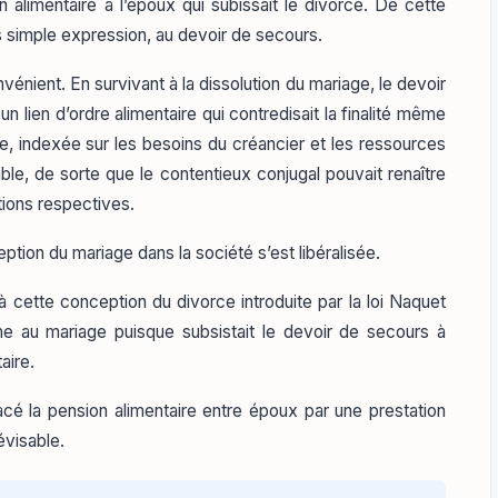
on alimentaire à l’époux qui subissait le divorce. De cette
us simple expression, au devoir de secours.
vénient. En survivant à la dissolution du mariage, le devoir
 lien d’ordre alimentaire qui contredisait la finalité même
re, indexée sur les besoins du créancier et les ressources
ble, de sorte que le contentieux conjugal pouvait renaître
ations respectives.
tion du mariage dans la société s’est libéralisée.
à cette conception du divorce introduite par la loi Naquet
me au mariage puisque subsistait le devoir de secours à
aire.
cé la pension alimentaire entre époux par une prestation
évisable.