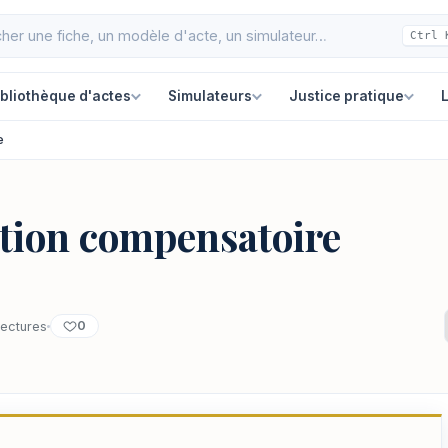
Ctrl 
ibliothèque d'actes
Simulateurs
Justice pratique
L
e
ation compensatoire
0
lectures