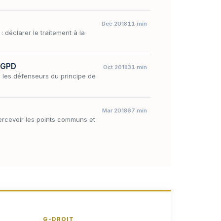
Déc 2018
11 min
déclarer le traitement à la
 RGPD
Oct 2018
31 min
e les défenseurs du principe de
Mar 2018
67 min
percevoir les points communs et
G-DROIT