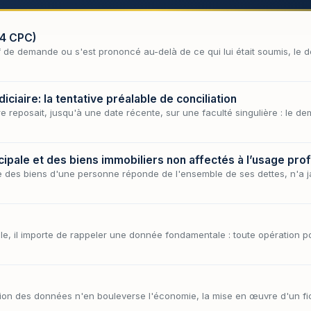
64 CPC)
f de demande ou s'est prononcé au-delà de ce qui lui était soumis, le d
iciaire: la tentative préalable de conciliation
re reposait, jusqu'à une date récente, sur une faculté singulière : le d
incipale et des biens immobiliers non affectés à l’usage pro
le des biens d'une personne réponde de l'ensemble de ses dettes, n'a 
le, il importe de rappeler une donnée fondamentale : toute opération p
ction des données n'en bouleverse l'économie, la mise en œuvre d'un f