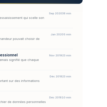
Sep 2020
38 min
essaisissement qui scelle son
Jan 2020
5 min
emandeur pouvait choisir de
fessionnel
Nov 2019
23 min
jamais signifié que chaque
Déc 2018
23 min
ortant sur des informations
Déc 2018
10 min
ichier de données personnelles