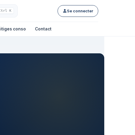
Se connecter
Ctrl K
itiges conso
Contact