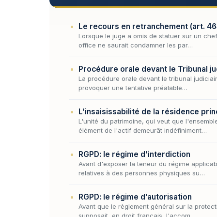
Le recours en retranchement (art. 4
Lorsque le juge a omis de statuer sur un che
office ne saurait condamner les par…
Procédure orale devant le Tribunal jud
La procédure orale devant le tribunal judiciai
provoquer une tentative préalable…
L’insaisissabilité de la résidence pr
L'unité du patrimoine, qui veut que l'ensemb
élément de l'actif demeurât indéfiniment…
RGPD: le régime d’interdiction
Avant d'exposer la teneur du régime applicab
relatives à des personnes physiques su…
RGPD: le régime d’autorisation
Avant que le règlement général sur la prote
supposait, en droit français, l'accom…