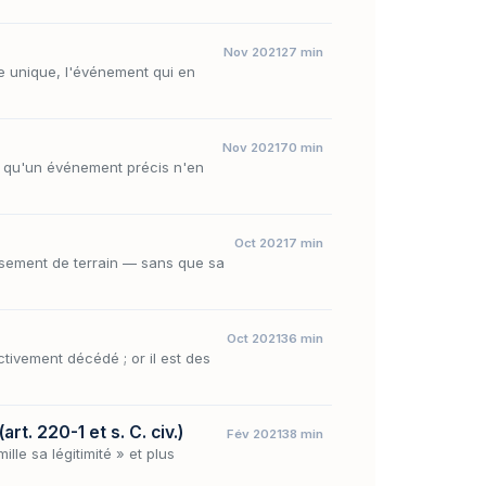
Nov 2021
27 min
se unique, l'événement qui en
Nov 2021
70 min
ns qu'un événement précis n'en
Oct 2021
7 min
ssement de terrain — sans que sa
Oct 2021
36 min
ctivement décédé ; or il est des
t. 220-1 et s. C. civ.)
Fév 2021
38 min
le sa légitimité » et plus