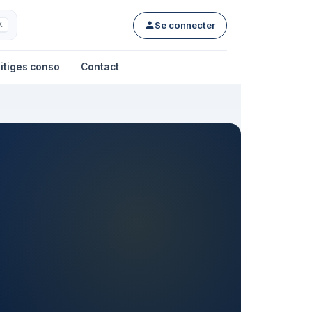
Se connecter
K
itiges conso
Contact