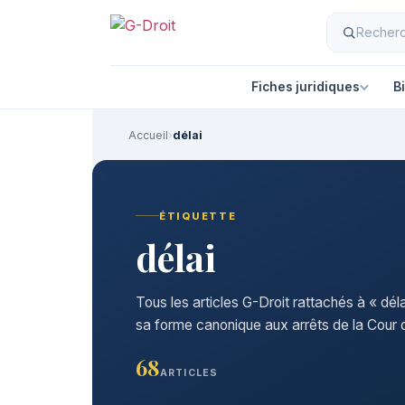
Fiches juridiques
B
Accueil
›
délai
ÉTIQUETTE
délai
Tous les articles G-Droit rattachés à « dél
sa forme canonique aux arrêts de la Cour d
68
ARTICLES