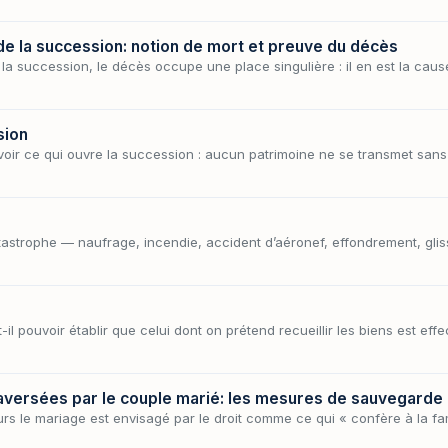
 la succession: notion de mort et preuve du décès
 la succession, le décès occupe une place singulière : il en est la cau
sion
 savoir ce qui ouvre la succession : aucun patrimoine ne se transmet sa
astrophe — naufrage, incendie, accident d’aéronef, effondrement, gli
 pouvoir établir que celui dont on prétend recueillir les biens est effe
aversées par le couple marié: les mesures de sauvegarde (ar
s le mariage est envisagé par le droit comme ce qui « confère à la famil