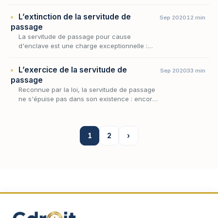
la servitude de passage occupe une place
singulière : elle ne procède ni de la situation
L’extinction de la servitude de
Sep 2020
12 min
des…
passage
La servitude de passage pour cause
d'enclave est une charge exceptionnelle :
elle autorise le propriétaire d'un fonds privé
d'accès à la voie publique à traverser le
L’exercice de la servitude de
Sep 2020
33 min
fonds de son v…
passage
Reconnue par la loi, la servitude de passage
ne s'épuise pas dans son existence : encore
faut-il en régler l'usage concret, c'est-à-dire
déterminer comment le propriétaire du
fonds…
1
2
›