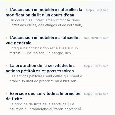
L’accession immobilière naturelle : la
Sep 2020
8 min
modification du lit d’un cours d’eau
Un cours d'eau n'est jamais immobile. Sous
l'effet des crues, des étiages et de l'érosion, il
déplace son lit, se creuse un nouveau bras,
abandonne l'ancien — et, ce faisant, redes…
L’accession immobilière artificielle :
Sep 2020
11 min
vue générale
Lorsqu’une construction est élevée sur un
terrain — une maison, un hangar, des
plantations, un ouvrage quelconque —, une
question simple commande tout le régime : à
La protection de la servitude: les
Sep 2020
21 min
qui appartient…
actions pétitoires et possessoires
Les actions pétitoires sont celles qui visent à
établir un droit de propriété ou à nier son
existence. Cette catégorie ne se limite
toutefois pas au seul droit de propriété : elle…
Exercice des servitudes: le principe
Sep 2020
13 min
de fixité
Le principe de fixité de la servitude I) La
situation du propriétaire du fonds servant A)
Principe B) Exceptions C) Sanction II) La