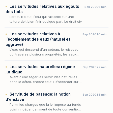
situation du propriétaire du fonds dominant A)
Les servitudes relatives aux égouts
Sep 2020
6 min
P…
des toits
Lorsqu’il pleut, l’eau qui ruisselle sur une
toiture doit bien finir quelque part. Le droit civil
refuse que ce « quelque part » soit, sans son
consentement, le fonds du voisin. C’…
Les servitudes relatives à
Sep 2020
10 min
l’écoulement des eaux (naturel et
aggravé)
L'eau qui descend d'un coteau, le ruisseau
qui traverse plusieurs propriétés, les eaux
pluviales qui ruissellent d'un fonds vers un
autre : autant de situations où la topographie
Les servitudes naturelles: régime
Sep 2020
27 min
i…
juridique
Avant d’envisager les servitudes naturelles
dans le détail, encore faut-il s’accorder sur la
notion même de servitude, dont elles ne sont
qu’une variété. Aux termes de l’article 63…
Servitude de passage: la notion
Sep 2020
15 min
d’enclave
Parmi les charges que la loi impose au fonds
voisin indépendamment de toute convention,