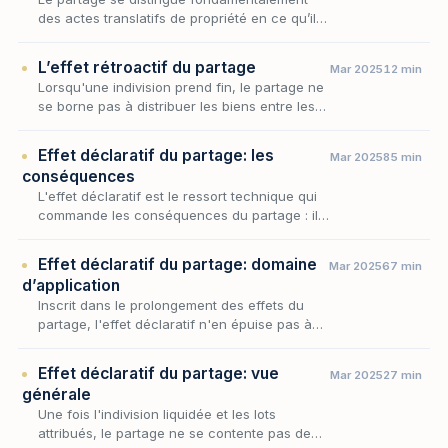
des actes translatifs de propriété en ce qu’il
ne réalise pas un transfert de droits entre
copartageants, mais se limite à constater
L’effet rétroactif du partage
Mar 2025
12 min
l’attr…
Lorsqu'une indivision prend fin, le partage ne
se borne pas à distribuer les biens entre les
copartageants pour l'avenir : il réécrit le
passé. Aux termes de l'article 883 du code…
Effet déclaratif du partage: les
Mar 2025
85 min
conséquences
L'effet déclaratif est le ressort technique qui
commande les conséquences du partage : il
ne se contente pas de figer une fiction, il en
déploie les retombées concrètes, tantôt en…
Effet déclaratif du partage: domaine
Mar 2025
67 min
d’application
Inscrit dans le prolongement des effets du
partage, l'effet déclaratif n'en épuise pas à
lui seul la portée : encore faut-il en
circonscrire le domaine, c'est-à-dire
Effet déclaratif du partage: vue
Mar 2025
27 min
déterminer que…
générale
Une fois l'indivision liquidée et les lots
attribués, le partage ne se contente pas de