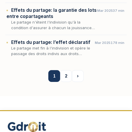
répartir les biens: il en réécrit l'histoire. L'effet
déclaratif consacré à l'article 883 du…
Effets du partage: la garantie des lots
Mar 2025
37 min
entre copartageants
Le partage n'éteint l'indivision qu'à la
condition d'assurer à chacun la jouissance
paisible du lot qui lui revient : l'égalité voulue
par la répartition serait illusoire si l'évic…
Effets du partage: l’effet déclaratif
Mar 2025
178 min
Le partage met fin à l'indivision et opère le
passage des droits indivis aux droits
privatifs, mais cette transformation ne dit
rien, à elle seule, de l'origine que le droit
reconn…
1
2
›