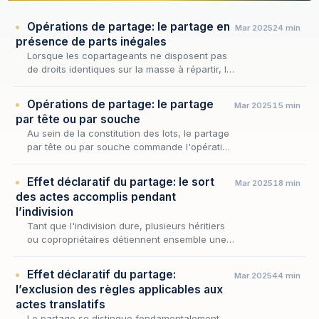
Opérations de partage: le partage en
Mar 2025
24 min
présence de parts inégales
Lorsque les copartageants ne disposent pas
de droits identiques sur la masse à répartir, la
constitution des lots ne peut se contenter de
l'égalité arithmétique qui gouverne le par…
Opérations de partage: le partage
Mar 2025
15 min
par tête ou par souche
Au sein de la constitution des lots, le partage
par tête ou par souche commande l'opération
première dont dépend toute la répartition :
déterminer combien de parts la masse doit
Effet déclaratif du partage: le sort
Mar 2025
18 min
re…
des actes accomplis pendant
l’indivision
Tant que l'indivision dure, plusieurs héritiers
ou copropriétaires détiennent ensemble une
quote-part abstraite sur la masse des biens,
sans qu'aucun ne puisse dire avant le
Effet déclaratif du partage:
Mar 2025
44 min
partag…
l’exclusion des règles applicables aux
actes translatifs
Le partage se distingue fondamentalement