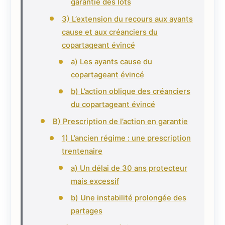
garantie des lots
3) L’extension du recours aux ayants
cause et aux créanciers du
copartageant évincé
a) Les ayants cause du
copartageant évincé
b) L’action oblique des créanciers
du copartageant évincé
B) Prescription de l’action en garantie
1) L’ancien régime : une prescription
trentenaire
a) Un délai de 30 ans protecteur
mais excessif
b) Une instabilité prolongée des
partages