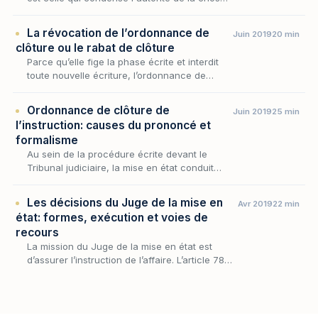
jugée : il faut donc qu'il soit irréprochable
dans sa forme, exact dans ses mentions,
La révocation de l’ordonnance de
Juin 2019
20 min
sout…
clôture ou le rabat de clôture
Parce qu’elle fige la phase écrite et interdit
toute nouvelle écriture, l’ordonnance de
clôture commande l’issue de la mise en état
encore faut-il qu’un dernier événement ne
Ordonnance de clôture de
Juin 2019
25 min
vienne…
l’instruction: causes du prononcé et
formalisme
Au sein de la procédure écrite devant le
Tribunal judiciaire, la mise en état conduit
progressivement l'affaire jusqu'au seuil du
jugement ; l'ordonnance de clôture en
Les décisions du Juge de la mise en
Avr 2019
22 min
marque le te…
état: formes, exécution et voies de
recours
La mission du Juge de la mise en état est
d’assurer l’instruction de l’affaire. L’article 780
prévoit en ce sens que « l’affaire est instruite
sous le contrôle d’un magistrat de la…