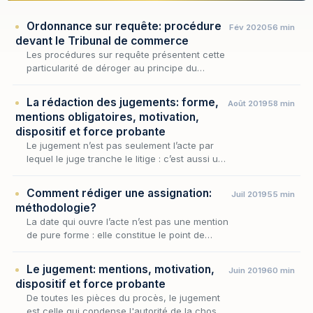
Ordonnance sur requête: procédure
Fév 2020
56 min
devant le Tribunal de commerce
Les procédures sur requête présentent cette
particularité de déroger au principe du
contradictoire, en ce sens que le défendeur
ne sera pas appelé par le juge à opposer au
La rédaction des jugements: forme,
Août 2019
58 min
requéran…
mentions obligatoires, motivation,
dispositif et force probante
Le jugement n’est pas seulement l’acte par
lequel le juge tranche le litige : c’est aussi un
acte instrumentaire, soumis à un formalisme
rigoureux qui en conditionne l’existence, l…
Comment rédiger une assignation:
Juil 2019
55 min
méthodologie?
La date qui ouvre l’acte n’est pas une mention
de pure forme : elle constitue le point de
départ des délais que l’assignation fait courir
et permet de vérifier le respect du délai…
Le jugement: mentions, motivation,
Juin 2019
60 min
dispositif et force probante
De toutes les pièces du procès, le jugement
est celle qui condense l'autorité de la chose