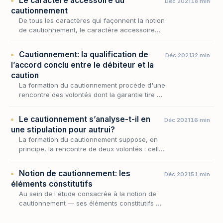
Le caractère accessoire du
Déc 2021
18 min
contrepartie d…
cautionnement
De tous les caractères qui façonnent la notion
de cautionnement, le caractère accessoire
est sans doute le plus déterminant : c'est lui
qui subordonne le sort de l'engagement de
Cautionnement: la qualification de
Déc 2021
32 min
la…
l’accord conclu entre le débiteur et la
caution
La formation du cautionnement procède d'une
rencontre des volontés dont la garantie tire à
la fois son existence et sa physionomie ; or
cette rencontre ne se limite pas au seul rap…
Le cautionnement s’analyse-t-il en
Déc 2021
16 min
une stipulation pour autrui?
La formation du cautionnement suppose, en
principe, la rencontre de deux volontés : celle
de la caution et celle du créancier. Reste à
savoir si cette rencontre est véritablement i…
Notion de cautionnement: les
Déc 2021
51 min
éléments constitutifs
Au sein de l'étude consacrée à la notion de
cautionnement — ses éléments constitutifs et
ses caractères —, ce sont les seuls éléments
constitutifs qu'il s'agit ici d'isoler : ce qu…