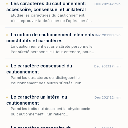
Les caractères du cautionnement:
Déc 2021
42 min
accessoire, consensuel et unilatéral
Étudier les caractères du cautionnement,
c'est éprouver la définition de l'opération à
l'aune de ses traits permanents : une fois
admis que cette sûreté repose sur
La notion de cautionnement: éléments
Déc 2021
83 min
l'adjonction d'u…
constitutifs et caractères
Le cautionnement est une sûreté personnelle.
Par sûreté personnelle il faut entendre, pour
mémoire « l’engagement pris envers le
créancier par un tiers non tenu à la dette qui
Le caractère consensuel du
Déc 2021
17 min
disp…
cautionnement
Parmi les caractères qui distinguent le
cautionnement des autres sûretés, l'un
commande tous les autres : le lien qui unit la
caution au créancier procède toujours d'un
Le caractère unilatéral du
Déc 2021
12 min
accord de v…
cautionnement
Parmi les traits qui dessinent la physionomie
du cautionnement, l'un retient
particulièrement l'attention : l'engagement de
la caution n'appelle, en principe, aucune