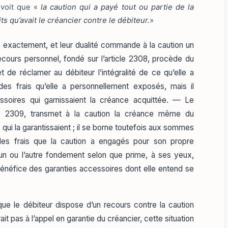
évoit que «
la caution qui a payé tout ou partie de la
s qu’avait le créancier contre le débiteur.
»
exactement, et leur dualité commande à la caution un
recours personnel, fondé sur l’article 2308, procède du
et de réclamer au débiteur l’intégralité de ce qu’elle a
es frais qu’elle a personnellement exposés, mais il
essoires qui garnissaient la créance acquittée. — Le
cle 2309, transmet à la caution la créance même du
 qui la garantissaient ; il se borne toutefois aux sommes
des frais que la caution a engagés pour son propre
’un ou l’autre fondement selon que prime, à ses yeux,
 bénéfice des garanties accessoires dont elle entend se
ue le débiteur dispose d’un recours contre la caution
it pas à l’appel en garantie du créancier, cette situation