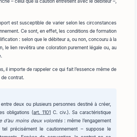
che – celui que la caution entretient avec le débiteur –,
pport est susceptible de varier selon les circonstances
onnement. Ce sont, en effet, les conditions de formation
fication : selon que le débiteur a, ou non, concouru à la
, le lien revêtira une coloration purement légale ou, au
e.
s, il importe de rappeler ce qui fait l’essence même de
n de contrat.
 entre deux ou plusieurs personnes destiné à créer,
es obligations (
art. 1101
C. civ.). Sa caractéristique
e d’au moins deux volontés
: même l’engagement
 – tel précisément le cautionnement – suppose le