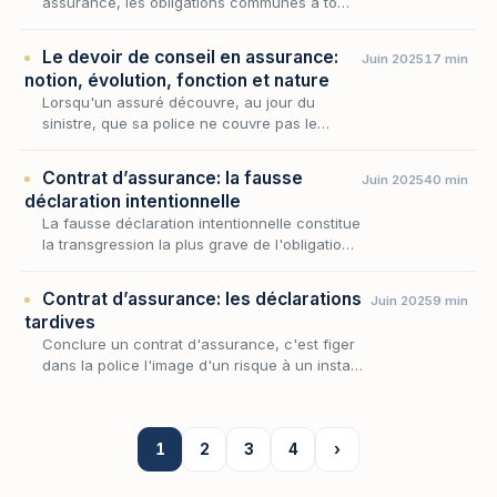
assurance, les obligations communes à tous
les produits forment le socle premier, celui
qui s'impose au distributeur quelle que soit
Le devoir de conseil en assurance:
Juin 2025
17 min
la na…
notion, évolution, fonction et nature
Lorsqu'un assuré découvre, au jour du
sinistre, que sa police ne couvre pas le
risque qu'il croyait avoir transféré, c'est
rarement le hasard d'une lecture distraite qui
Contrat d’assurance: la fausse
Juin 2025
40 min
est en cau…
déclaration intentionnelle
La fausse déclaration intentionnelle constitue
la transgression la plus grave de l'obligation
de sincérité qui pèse sur le preneur lorsqu'il
décrit à l'assureur les risques qu'il e…
Contrat d’assurance: les déclarations
Juin 2025
9 min
tardives
Conclure un contrat d'assurance, c'est figer
dans la police l'image d'un risque à un instant
donné — celui de la souscription. Mais le
risque, lui, vit : un local d'habitation devi…
1
2
3
4
›