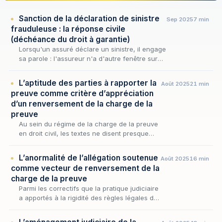
Sanction de la déclaration de sinistre
Sep 2025
7 min
frauduleuse : la réponse civile
(déchéance du droit à garantie)
Lorsqu'un assuré déclare un sinistre, il engage
sa parole : l'assureur n'a d'autre fenêtre sur
les faits que le récit et les pièces qu'on lui
transmet. Tant que l'inexactitude rest…
L’aptitude des parties à rapporter la
Août 2025
21 min
preuve comme critère d’appréciation
d’un renversement de la charge de la
preuve
Au sein du régime de la charge de la preuve
en droit civil, les textes ne disent presque
rien de la manière dont elle se déplace : ils
désignent qui doit prouver, non les ressorts…
L’anormalité de l’allégation soutenue
Août 2025
16 min
comme vecteur de renversement de la
charge de la preuve
Parmi les correctifs que la pratique judiciaire
a apportés à la rigidité des règles légales de
répartition du fardeau probatoire,
l'anormalité de la situation alléguée occupe