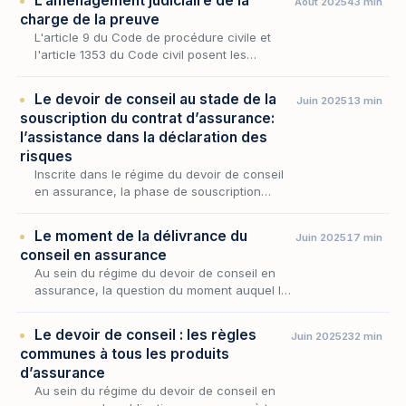
L’aménagement judiciaire de la
Août 2025
43 min
une p…
charge de la preuve
L'article 9 du Code de procédure civile et
l'article 1353 du Code civil posent les
principes cardinaux qui gouvernent la
charge de la preuve en droit civil ; encore
Le devoir de conseil au stade de la
Juin 2025
13 min
ces textes lais…
souscription du contrat d’assurance:
l’assistance dans la déclaration des
risques
Inscrite dans le régime du devoir de conseil
en assurance, la phase de souscription
constitue un moment décisif où le rôle de
l'intermédiaire cesse d'être seulement
Le moment de la délivrance du
Juin 2025
17 min
consultatif pou…
conseil en assurance
Au sein du régime du devoir de conseil en
assurance, la question du moment auquel le
distributeur doit éclairer le souscripteur
occupe une place singulière, car elle
Le devoir de conseil : les règles
Juin 2025
232 min
commande l'eff…
communes à tous les produits
d’assurance
Au sein du régime du devoir de conseil en